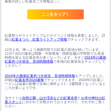
最新の詳しい紅葉見ごろ情報は↓↓↓↓
ここをタップ！
紅葉祭りやライトアップなどのイベント情報を更新しました。詳
細は
紅葉まつり 紅葉ライトアップ情報
でチェックできます。
12月上旬、隊へよう側都市部での紅葉の見頃が続いています。。
12月7-8日の週末は関東・中部東海・関西近畿の平野部でも見頃
時期を迎える紅葉名所が多くなっています。今すぐ
2024年の最新
紅葉色づき状況、見頃時期情報
で各地の紅葉状況をチェックして
ください！
2024年の最新紅葉色づき状況、見頃時期情報
をアップしました。
詳細は
紅葉名所2024速報
でチェックできます。2024年の紅葉シ
ーズンは猛暑の影響で全体に例年より1－2週間遅くなっていると
ころが多いようです。
当サイトは
自然公園・山や渓谷などの紅葉名所
と
お寺や神社の紅
葉スポット
に分かれて分類されておりますので、それぞれご覧く
ださい。