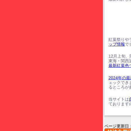
紅葉祭りや
ップ情報
で
12月上旬
東海・関西
最新紅葉色
2024年
ェックでき
るところが
当サイトは
ております
ページ更新日