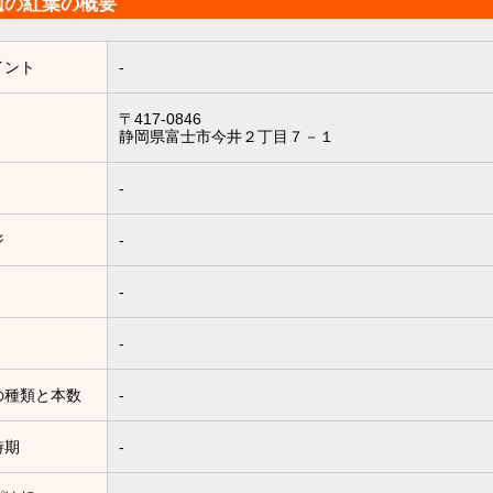
辺の紅葉の概要
イント
-
〒417-0846
静岡県富士市今井２丁目７－１
-
ジ
-
-
-
の種類と本数
-
時期
-