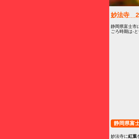
妙法寺
静岡県富士市
ごろ時期は-
静岡県富
妙法寺に
紅葉