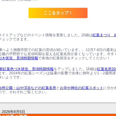
ここをタップ！
ライトアップなどのイベント情報を更新しました。詳細は
紅葉まつり 
チェックできます。
、隊へよう側都市部での紅葉の見頃が続いています。。12月7-8日の週末
近畿の平野部でも見頃時期を迎える紅葉名所が多くなっています。今す
づき状況、見頃時期情報
で各地の紅葉状況をチェックしてください！
の最新紅葉色づき状況、見頃時期情報
をアップしました。詳細は
紅葉名所20
ます。2024年の紅葉シーズンは猛暑の影響で全体に例年より1－2週間
多いようです。
自然公園・山や渓谷などの紅葉名所
と
お寺や神社の紅葉スポット
に分か
ので、それぞれご覧ください。
：
2026年8月5日