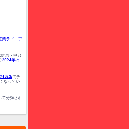
紅葉ライトア
は関東・中部
ぐ
2024年の
24速報
でチ
遅くなってい
れて分類され