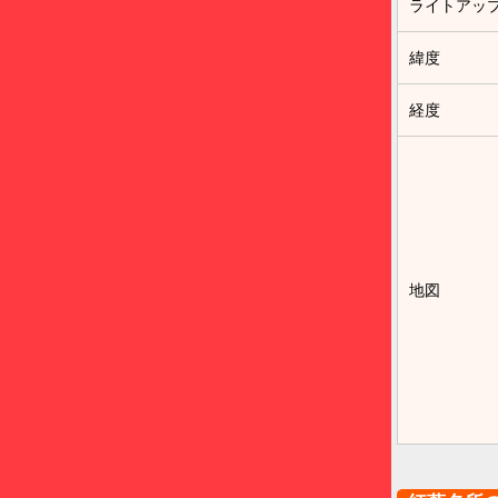
ライトアッ
緯度
経度
地図