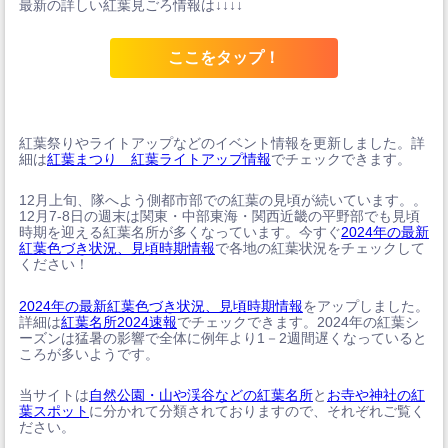
最新の詳しい紅葉見ごろ情報は↓↓↓↓
ここをタップ！
紅葉祭りやライトアップなどのイベント情報を更新しました。詳
細は
紅葉まつり 紅葉ライトアップ情報
でチェックできます。
12月上旬、隊へよう側都市部での紅葉の見頃が続いています。。
12月7-8日の週末は関東・中部東海・関西近畿の平野部でも見頃
時期を迎える紅葉名所が多くなっています。今すぐ
2024年の最新
紅葉色づき状況、見頃時期情報
で各地の紅葉状況をチェックして
ください！
2024年の最新紅葉色づき状況、見頃時期情報
をアップしました。
詳細は
紅葉名所2024速報
でチェックできます。2024年の紅葉シ
ーズンは猛暑の影響で全体に例年より1－2週間遅くなっていると
ころが多いようです。
当サイトは
自然公園・山や渓谷などの紅葉名所
と
お寺や神社の紅
葉スポット
に分かれて分類されておりますので、それぞれご覧く
ださい。