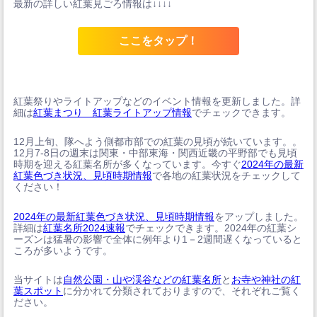
最新の詳しい紅葉見ごろ情報は↓↓↓↓
ここをタップ！
紅葉祭りやライトアップなどのイベント情報を更新しました。詳
細は
紅葉まつり 紅葉ライトアップ情報
でチェックできます。
12月上旬、隊へよう側都市部での紅葉の見頃が続いています。。
12月7-8日の週末は関東・中部東海・関西近畿の平野部でも見頃
時期を迎える紅葉名所が多くなっています。今すぐ
2024年の最新
紅葉色づき状況、見頃時期情報
で各地の紅葉状況をチェックして
ください！
2024年の最新紅葉色づき状況、見頃時期情報
をアップしました。
詳細は
紅葉名所2024速報
でチェックできます。2024年の紅葉シ
ーズンは猛暑の影響で全体に例年より1－2週間遅くなっていると
ころが多いようです。
当サイトは
自然公園・山や渓谷などの紅葉名所
と
お寺や神社の紅
葉スポット
に分かれて分類されておりますので、それぞれご覧く
ださい。