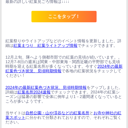
最新の詳しい紅葉見ごろ情報は↓↓↓↓
ここをタップ！
紅葉祭りやライトアップなどのイベント情報を更新しました。詳
細は
紅葉まつり 紅葉ライトアップ情報
でチェックできます。
12月上旬、隊へよう側都市部での紅葉の見頃が続いています。。
12月7-8日の週末は関東・中部東海・関西近畿の平野部でも見頃
時期を迎える紅葉名所が多くなっています。今すぐ
2024年の最新
紅葉色づき状況、見頃時期情報
で各地の紅葉状況をチェックして
ください！
2024年の最新紅葉色づき状況、見頃時期情報
をアップしました。
詳細は
紅葉名所2024速報
でチェックできます。2024年の紅葉シ
ーズンは猛暑の影響で全体に例年より1－2週間遅くなっていると
ころが多いようです。
当サイトは
自然公園・山や渓谷などの紅葉名所
と
お寺や神社の紅
葉スポット
に分かれて分類されておりますので、それぞれご覧く
ださい。