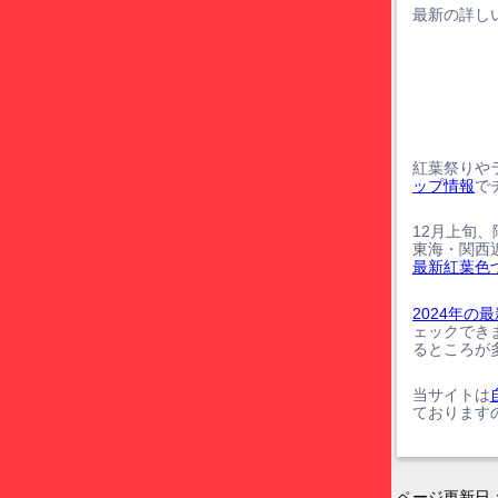
最新の詳しい
紅葉祭りや
ップ情報
で
12月上旬
東海・関西
最新紅葉色
2024年
ェックでき
るところが
当サイトは
ております
ページ更新日