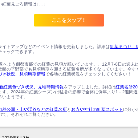
紅葉見ごろ情報は↓↓↓↓
ここをタップ！
ライトアップなどのイベント情報を更新しました。詳細は
紅葉まつり 
チェックできます。
、隊へよう側都市部での紅葉の見頃が続いています。。12月7-8日の週末
近畿の平野部でも見頃時期を迎える紅葉名所が多くなっています。今す
づき状況、見頃時期情報
で各地の紅葉状況をチェックしてください！
の最新紅葉色づき状況、見頃時期情報
をアップしました。詳細は
紅葉名所20
ます。2024年の紅葉シーズンは猛暑の影響で全体に例年より1－2週間
多いようです。
自然公園・山や渓谷などの紅葉名所
と
お寺や神社の紅葉スポット
に分か
ので、それぞれご覧ください。
：
2026年8月7日