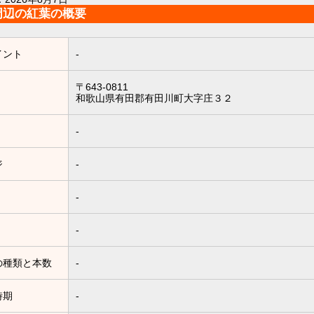
周辺の紅葉の概要
イント
-
〒643-0811
和歌山県有田郡有田川町大字庄３２
-
ジ
-
-
-
の種類と本数
-
時期
-