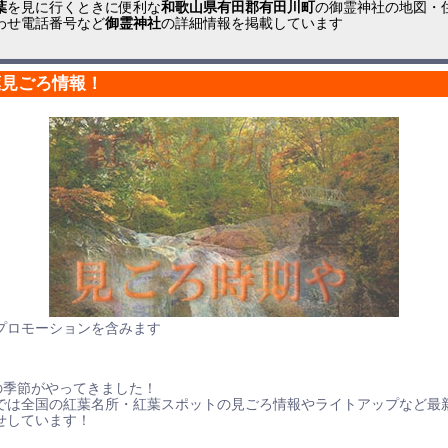
葉
を見に行くときに便利な
和歌山県有田郡有田川町
の御霊神社の地図・
わせ電話番号など
御霊神社
の詳細情報を掲載しています
葉見ごろ情報！
プロモーションを含みます
の季節がやってきました！
では全国の紅葉名所・紅葉スポットの見ごろ情報やライトアップなど最
せしています！