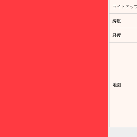
ライトアッ
緯度
経度
地図