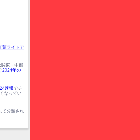
紅葉ライトア
は関東・中部
ぐ
2024年の
24速報
でチ
遅くなってい
れて分類され