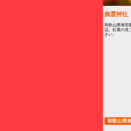
御霊神
和歌山県有田
辺。紅葉の見
さい。
和歌山県