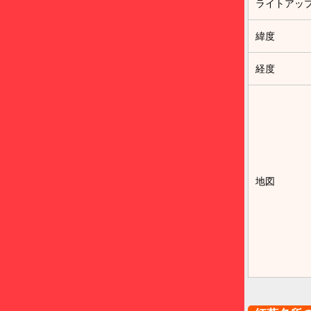
ライトアッ
緯度
経度
地図