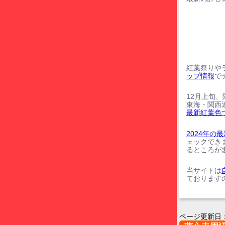
紅葉祭りや
ップ情報
で
12月上旬
東海・関西
最新紅葉色
2024年
ェックでき
るところが
当サイトは
ております
ページ更新日