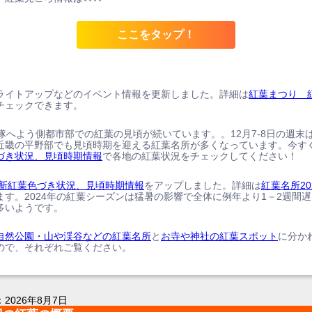
ここをタップ！
ライトアップなどのイベント情報を更新しました。詳細は
紅葉まつり 
チェックできます。
、隊へよう側都市部での紅葉の見頃が続いています。。12月7-8日の週末
近畿の平野部でも見頃時期を迎える紅葉名所が多くなっています。今す
づき状況、見頃時期情報
で各地の紅葉状況をチェックしてください！
の最新紅葉色づき状況、見頃時期情報
をアップしました。詳細は
紅葉名所20
ます。2024年の紅葉シーズンは猛暑の影響で全体に例年より1－2週間
多いようです。
自然公園・山や渓谷などの紅葉名所
と
お寺や神社の紅葉スポット
に分か
ので、それぞれご覧ください。
：
2026年8月7日