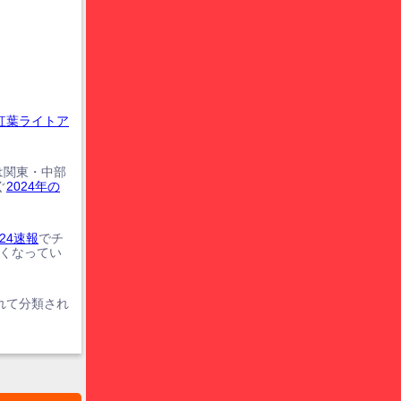
紅葉ライトア
は関東・中部
ぐ
2024年の
24速報
でチ
遅くなってい
れて分類され