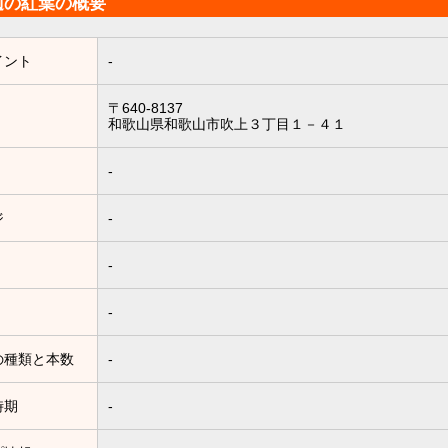
辺の紅葉の概要
イント
-
〒640-8137
和歌山県和歌山市吹上３丁目１－４１
-
ジ
-
-
-
の種類と本数
-
時期
-