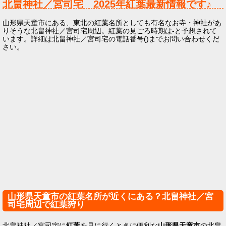
北畠神社／宮司宅
2025年
紅葉最新情報です♪
山形県天童市にある、東北の紅葉名所としても有名なお寺・神社があ
りそうな北畠神社／宮司宅周辺。紅葉の見ごろ時期は-と予想されて
います。詳細は北畠神社／宮司宅の電話番号()までお問い合わせくだ
さい。
山形県天童市の紅葉名所が近くにある？北畠神社／宮
司宅周辺で紅葉狩り
北畠神社／宮司宅に
紅葉
を見に行くときに便利な
山形県天童市
の北畠