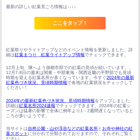
最新の詳しい紅葉見ごろ情報は↓↓↓↓
ここをタップ！
紅葉祭りやライトアップなどのイベント情報を更新しました。詳
細は
紅葉まつり 紅葉ライトアップ情報
でチェックできます。
12月上旬、隊へよう側都市部での紅葉の見頃が続いています。。
12月7-8日の週末は関東・中部東海・関西近畿の平野部でも見頃
時期を迎える紅葉名所が多くなっています。今すぐ
2024年の最新
紅葉色づき状況、見頃時期情報
で各地の紅葉状況をチェックして
ください！
2024年の最新紅葉色づき状況、見頃時期情報
をアップしました。
詳細は
紅葉名所2024速報
でチェックできます。2024年の紅葉シ
ーズンは猛暑の影響で全体に例年より1－2週間遅くなっていると
ころが多いようです。
当サイトは
自然公園・山や渓谷などの紅葉名所
と
お寺や神社の紅
葉スポット
に分かれて分類されておりますので、それぞれご覧く
ださい。