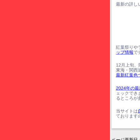
最新の詳しい
紅葉祭りや
ップ情報
で
12月上旬
東海・関西
最新紅葉色
2024年
ェックでき
るところが
当サイトは
ております
ページ更新日