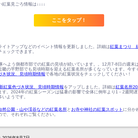
紅葉見ごろ情報は↓↓↓↓
ここをタップ！
ライトアップなどのイベント情報を更新しました。詳細は
紅葉まつり 
チェックできます。
、隊へよう側都市部での紅葉の見頃が続いています。。12月7-8日の週末
近畿の平野部でも見頃時期を迎える紅葉名所が多くなっています。今す
づき状況、見頃時期情報
で各地の紅葉状況をチェックしてください！
の最新紅葉色づき状況、見頃時期情報
をアップしました。詳細は
紅葉名所20
ます。2024年の紅葉シーズンは猛暑の影響で全体に例年より1－2週間
多いようです。
自然公園・山や渓谷などの紅葉名所
と
お寺や神社の紅葉スポット
に分か
ので、それぞれご覧ください。
：
2026年8月7日