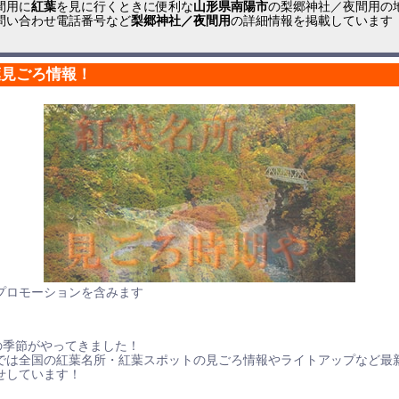
間用に
紅葉
を見に行くときに便利な
山形県南陽市
の梨郷神社／夜間用の
問い合わせ電話番号など
梨郷神社／夜間用
の詳細情報を掲載しています
葉見ごろ情報！
プロモーションを含みます
の季節がやってきました！
では全国の紅葉名所・紅葉スポットの見ごろ情報やライトアップなど最
せしています！