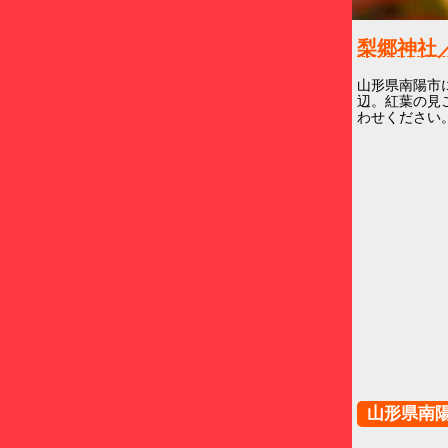
梨郷神社
山形県南陽市
辺。紅葉の見
わせください
山形県南