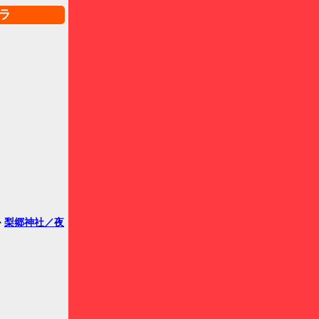
ラ
>
梨郷神社／夜