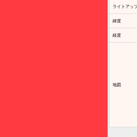
ライトアッ
緯度
経度
地図