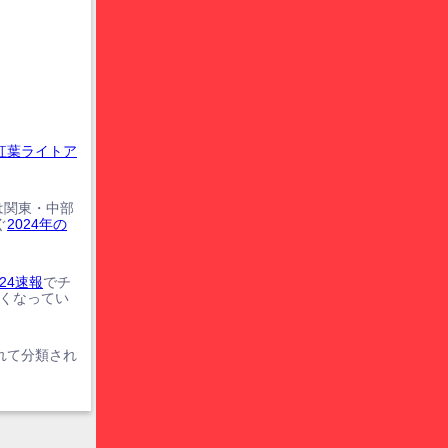
紅葉ライトア
は関東・中部
ぐ
2024年の
24速報
でチ
遅くなってい
れて分類され