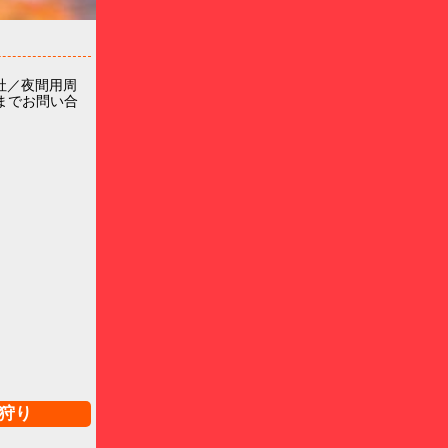
社／夜間用周
までお問い合
狩り