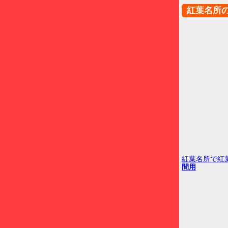
紅葉名所
紅葉名所で紅
間用