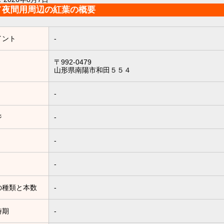
／夜間用周辺の紅葉の概要
イント
-
〒992-0479
山形県南陽市和田５５４
-
ジ
-
-
-
の種類と本数
-
時期
-