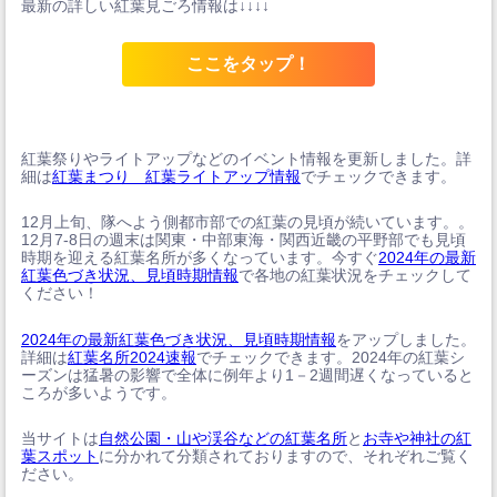
最新の詳しい紅葉見ごろ情報は↓↓↓↓
ここをタップ！
紅葉祭りやライトアップなどのイベント情報を更新しました。詳
細は
紅葉まつり 紅葉ライトアップ情報
でチェックできます。
12月上旬、隊へよう側都市部での紅葉の見頃が続いています。。
12月7-8日の週末は関東・中部東海・関西近畿の平野部でも見頃
時期を迎える紅葉名所が多くなっています。今すぐ
2024年の最新
紅葉色づき状況、見頃時期情報
で各地の紅葉状況をチェックして
ください！
2024年の最新紅葉色づき状況、見頃時期情報
をアップしました。
詳細は
紅葉名所2024速報
でチェックできます。2024年の紅葉シ
ーズンは猛暑の影響で全体に例年より1－2週間遅くなっていると
ころが多いようです。
当サイトは
自然公園・山や渓谷などの紅葉名所
と
お寺や神社の紅
葉スポット
に分かれて分類されておりますので、それぞれご覧く
ださい。