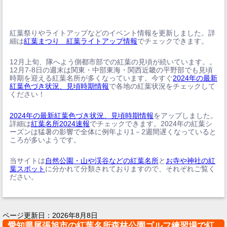
紅葉祭りやライトアップなどのイベント情報を更新しました。詳
細は
紅葉まつり 紅葉ライトアップ情報
でチェックできます。
12月上旬、隊へよう側都市部での紅葉の見頃が続いています。。
12月7-8日の週末は関東・中部東海・関西近畿の平野部でも見頃
時期を迎える紅葉名所が多くなっています。今すぐ
2024年の最新
紅葉色づき状況、見頃時期情報
で各地の紅葉状況をチェックして
ください！
2024年の最新紅葉色づき状況、見頃時期情報
をアップしました。
詳細は
紅葉名所2024速報
でチェックできます。2024年の紅葉シ
ーズンは猛暑の影響で全体に例年より1－2週間遅くなっていると
ころが多いようです。
当サイトは
自然公園・山や渓谷などの紅葉名所
と
お寺や神社の紅
葉スポット
に分かれて分類されておりますので、それぞれご覧く
ださい。
ページ更新日：
2026年8月8日
愛知県尾張旭市の紅葉名所森林公園ゴルフ練習場で紅