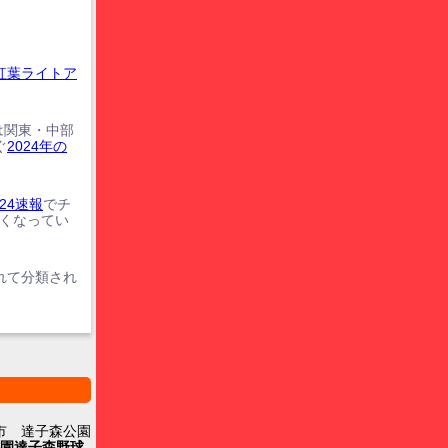
紅葉ライトア
は関東・中部
ぐ
2024年の
24速報
でチ
遅くなってい
れて分類され
市 達子森公園
園達子森野球