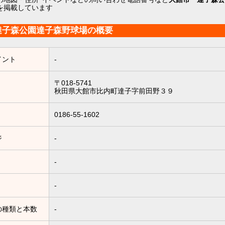
を掲載しています
達子森公園達子森野球場の概要
イント
-
〒018-5741
秋田県大館市比内町達子字前田野３９
0186-55-1602
ジ
-
-
-
の種類と本数
-