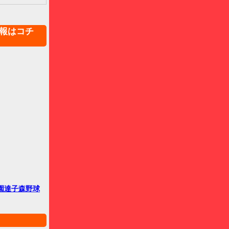
報はコチ
園達子森野球