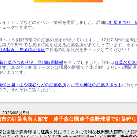
ライトアップなどのイベント情報を更新しました。詳細は
紅葉まつり 
チェックできます。
、隊へよう側都市部での紅葉の見頃が続いています。。12月7-8日の週末
近畿の平野部でも見頃時期を迎える紅葉名所が多くなっています。今す
づき状況、見頃時期情報
で各地の紅葉状況をチェックしてください！
の最新紅葉色づき状況、見頃時期情報
をアップしました。詳細は
紅葉名所20
ます。2024年の紅葉シーズンは猛暑の影響で全体に例年より1－2週間
多いようです。
自然公園・山や渓谷などの紅葉名所
と
お寺や神社の紅葉スポット
に分か
ので、それぞれご覧ください。
：
2026年8月5日
館市の紅葉名所大館市 達子森公園達子森野球場で紅葉狩り
森公園達子森野球場に
紅葉
を見に行くときに便利な
秋田県大館市
の大館
の地図・住所･イベントなどの問い合わせ電話番号など
大館市 達子森公