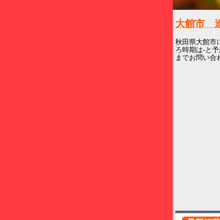
大館市 
秋田県大館市
ろ時期は-と予
までお問い合