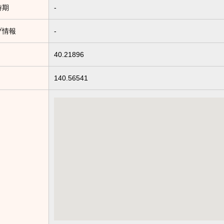
時期
-
プ情報
-
40.21896
140.56541