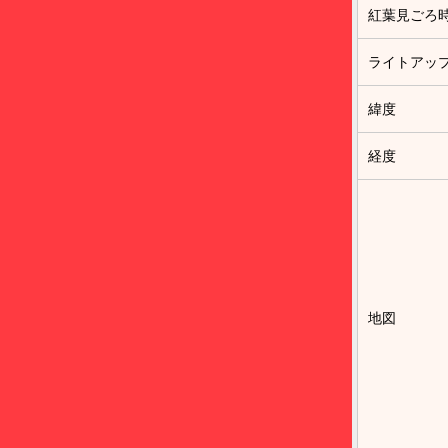
紅葉見ごろ
ライトアッ
緯度
経度
地図