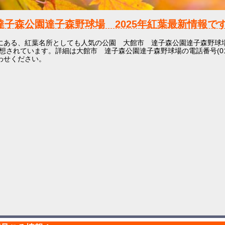
達子森公園達子森野球場
2025年
紅葉最新情報です
にある、紅葉名所としても人気の公園 大館市 達子森公園達子森野球
想されています。詳細は大館市 達子森公園達子森野球場の電話番号(0186-
わせください。