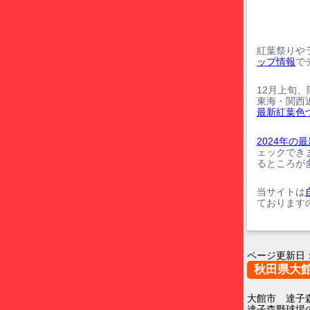
紅葉祭りや
ップ情報
で
12月上旬
東海・関西
最新紅葉色
2024年
ェックでき
るところが
当サイトは
ております
ページ更新日
秋田県大
大館市 達子
達子森野球場