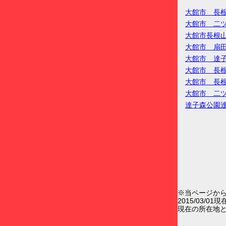
大館市 長
大館市 二
大館市長根
大館市 扇
大館市 達
大館市 長
大館市 長
大館市 二
達子森公園
※当ページか
2015/03/0
現在の所在地