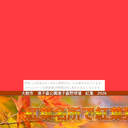
[PR] この広告は3ヶ月以上更新がないため表示されています。
ホームページを更新後24時間以内に表示されなくなります。
大館市 達子森公園達子森野球場 紅葉
2026