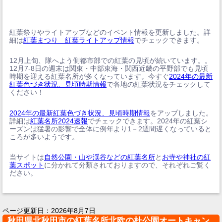
紅葉祭りやライトアップなどのイベント情報を更新しました。詳
細は
紅葉まつり 紅葉ライトアップ情報
でチェックできます。
12月上旬、隊へよう側都市部での紅葉の見頃が続いています。。
12月7-8日の週末は関東・中部東海・関西近畿の平野部でも見頃
時期を迎える紅葉名所が多くなっています。今すぐ
2024年の最新
紅葉色づき状況、見頃時期情報
で各地の紅葉状況をチェックして
ください！
2024年の最新紅葉色づき状況、見頃時期情報
をアップしました。
詳細は
紅葉名所2024速報
でチェックできます。2024年の紅葉シ
ーズンは猛暑の影響で全体に例年より1－2週間遅くなっていると
ころが多いようです。
当サイトは
自然公園・山や渓谷などの紅葉名所
と
お寺や神社の紅
葉スポット
に分かれて分類されておりますので、それぞれご覧く
ださい。
ページ更新日：
2026年8月7日
秋田県北秋田市の紅葉名所北欧の杜公園オートキャン