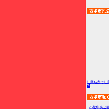
西条市民
紅葉名所で紅
報
西条市近
小松中央公