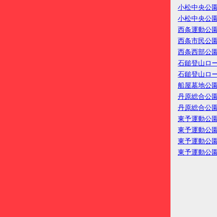
小松中央公
小松中央公
西条運動公
西条市民公
西条西部公
石鎚登山ロ
石鎚登山ロ
船屋墓地公
丹原総合公
丹原総合公
東予運動公
東予運動公
東予運動公
東予運動公