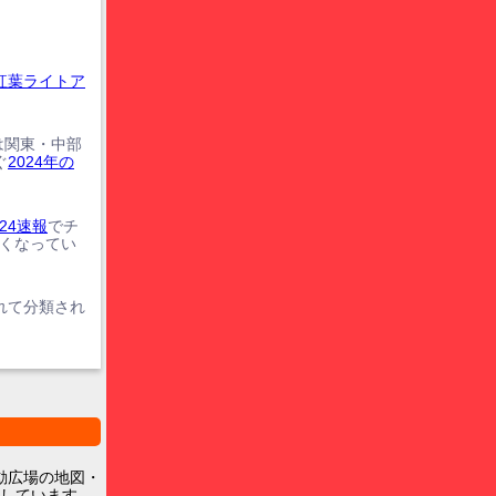
紅葉ライトア
は関東・中部
ぐ
2024年の
24速報
でチ
遅くなってい
れて分類され
動広場の地図・
しています