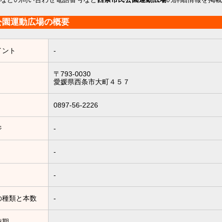
公園運動広場の概要
イント
-
〒793-0030
愛媛県西条市大町４５７
0897-56-2226
ジ
-
-
-
の種類と本数
-
時期
-