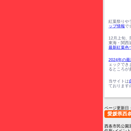
紅葉祭りや
ップ情報
で
12月上旬
東海・関西
最新紅葉色
2024年
ェックでき
るところが
当サイトは
ております
ページ更新日
愛媛県西
西条市民公園
住所･イベン