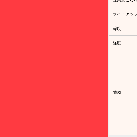
ライトアッ
緯度
経度
地図