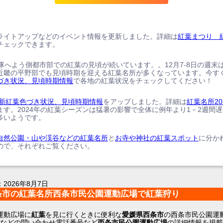
ライトアップなどのイベント情報を更新しました。詳細は
紅葉まつり 
チェックできます。
、隊へよう側都市部での紅葉の見頃が続いています。。12月7-8日の週末
近畿の平野部でも見頃時期を迎える紅葉名所が多くなっています。今す
づき状況、見頃時期情報
で各地の紅葉状況をチェックしてください！
の最新紅葉色づき状況、見頃時期情報
をアップしました。詳細は
紅葉名所20
ます。2024年の紅葉シーズンは猛暑の影響で全体に例年より1－2週間
多いようです。
自然公園・山や渓谷などの紅葉名所
と
お寺や神社の紅葉スポット
に分か
ので、それぞれご覧ください。
：
2026年8月7日
条市の紅葉名所西条市民公園運動広場で紅葉狩り
運動広場に
紅葉
を見に行くときに便利な
愛媛県西条市
の西条市民公園運
トなどの問い合わせ電話番号など
西条市民公園運動広場
の詳細情報を掲載