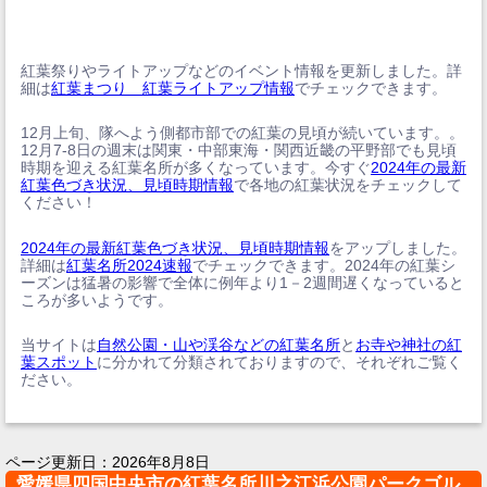
紅葉祭りやライトアップなどのイベント情報を更新しました。詳
細は
紅葉まつり 紅葉ライトアップ情報
でチェックできます。
12月上旬、隊へよう側都市部での紅葉の見頃が続いています。。
12月7-8日の週末は関東・中部東海・関西近畿の平野部でも見頃
時期を迎える紅葉名所が多くなっています。今すぐ
2024年の最新
紅葉色づき状況、見頃時期情報
で各地の紅葉状況をチェックして
ください！
2024年の最新紅葉色づき状況、見頃時期情報
をアップしました。
詳細は
紅葉名所2024速報
でチェックできます。2024年の紅葉シ
ーズンは猛暑の影響で全体に例年より1－2週間遅くなっていると
ころが多いようです。
当サイトは
自然公園・山や渓谷などの紅葉名所
と
お寺や神社の紅
葉スポット
に分かれて分類されておりますので、それぞれご覧く
ださい。
ページ更新日：
2026年8月8日
愛媛県四国中央市の紅葉名所川之江浜公園パークゴル