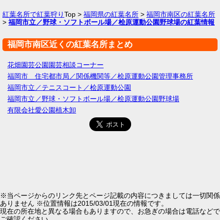
紅葉名所で紅葉狩り
Top >
福岡県の紅葉名所
>
福岡市南区の紅葉名所
>
福岡市立／野球・ソフトボール場／桧原運動公園野球場の紅葉情報
福岡市南区近くの紅葉名所まとめ
花畑園芸公園園芸相談コーナー
福岡市 住宅都市局／関係機関等／桧原運動公園管理事務所
福岡市立／テニスコート／桧原運動公園
福岡市立／野球・ソフトボール場／桧原運動公園野球場
有限会社愛公園植木卸
※当ページからのリンク先とページ記載の内容につきましては一切関係
ありません ※位置情報は2015/03/01現在の情報です。
現在の所在地と異なる場合もありますので、お急ぎの場合は電話などで
ご確認ください。