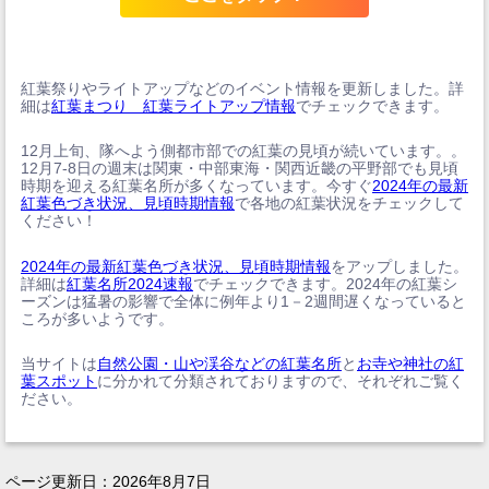
紅葉祭りやライトアップなどのイベント情報を更新しました。詳
細は
紅葉まつり 紅葉ライトアップ情報
でチェックできます。
12月上旬、隊へよう側都市部での紅葉の見頃が続いています。。
12月7-8日の週末は関東・中部東海・関西近畿の平野部でも見頃
時期を迎える紅葉名所が多くなっています。今すぐ
2024年の最新
紅葉色づき状況、見頃時期情報
で各地の紅葉状況をチェックして
ください！
2024年の最新紅葉色づき状況、見頃時期情報
をアップしました。
詳細は
紅葉名所2024速報
でチェックできます。2024年の紅葉シ
ーズンは猛暑の影響で全体に例年より1－2週間遅くなっていると
ころが多いようです。
当サイトは
自然公園・山や渓谷などの紅葉名所
と
お寺や神社の紅
葉スポット
に分かれて分類されておりますので、それぞれご覧く
ださい。
ページ更新日：
2026年8月7日