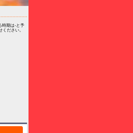
時期は-と予
わせください。