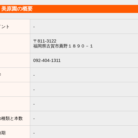
・美原園の概要
イント
-
〒811-3122
福岡県古賀市薦野１８９０－１
092-404-1311
ジ
-
-
-
の種類と本数
-
時期
-