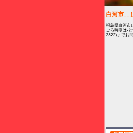
白河市 
福島県白河市
ごろ時期は-と
2322)まで