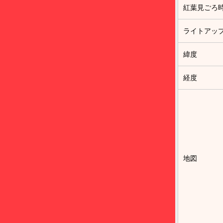
紅葉見ごろ
ライトアッ
緯度
経度
地図