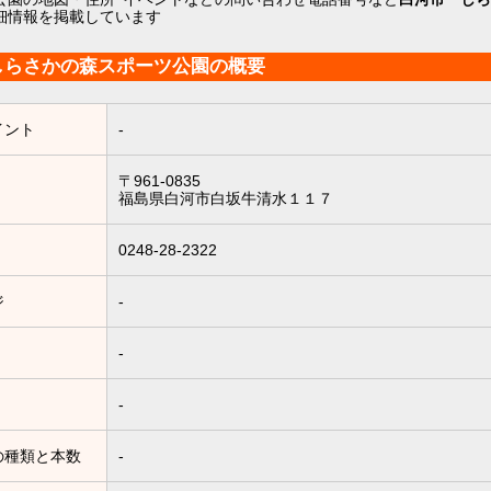
細情報を掲載しています
しらさかの森スポーツ公園の概要
イント
-
〒961-0835
福島県白河市白坂牛清水１１７
0248-28-2322
ジ
-
-
-
の種類と本数
-