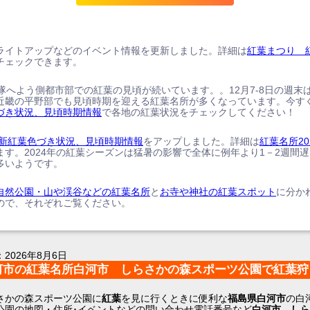
ライトアップなどのイベント情報を更新しました。詳細は
紅葉まつり 
チェックできます。
、隊へよう側都市部での紅葉の見頃が続いています。。12月7-8日の週末
近畿の平野部でも見頃時期を迎える紅葉名所が多くなっています。今す
づき状況、見頃時期情報
で各地の紅葉状況をチェックしてください！
の最新紅葉色づき状況、見頃時期情報
をアップしました。詳細は
紅葉名所20
ます。2024年の紅葉シーズンは猛暑の影響で全体に例年より1－2週間
多いようです。
自然公園・山や渓谷などの紅葉名所
と
お寺や神社の紅葉スポット
に分か
ので、それぞれご覧ください。
：
2026年8月6日
河市の紅葉名所白河市 しらさかの森スポーツ公園で紅葉狩
さかの森スポーツ公園に
紅葉
を見に行くときに便利な
福島県白河市
の白
公園の地図・住所･イベントなどの問い合わせ電話番号など
白河市 しら