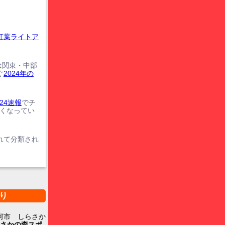
紅葉ライトア
は関東・中部
ぐ
2024年の
24速報
でチ
遅くなってい
れて分類され
り
河市 しらさか
さかの森スポ