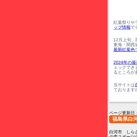
紅葉祭りや
ップ情報
で
12月上旬
東海・関西
最新紅葉色
2024年
ェックでき
るところが
当サイトは
ております
ページ更新日
福島県白
白河市 しら
の森スポーツ