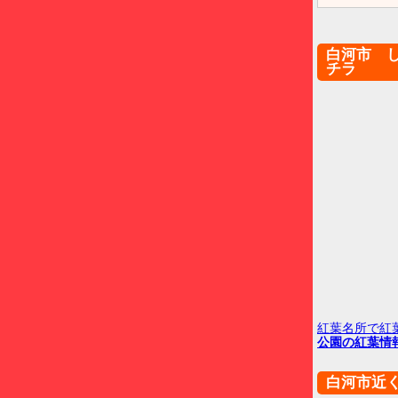
白河市 
チラ
紅葉名所で紅
公園の紅葉情
白河市近