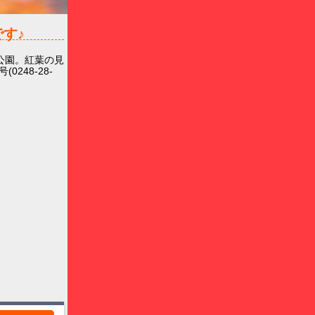
す♪
公園。紅葉の見
48-28-