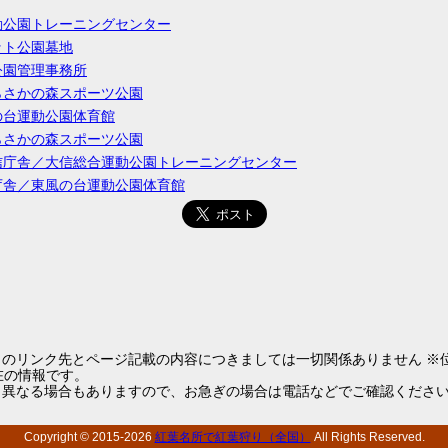
動公園トレーニングセンター
ット公園墓地
公園管理事務所
らさかの森スポーツ公園
の台運動公園体育館
らさかの森スポーツ公園
信庁舎／大信総合運動公園トレーニングセンター
庁舎／東風の台運動公園体育館
らのリンク先とページ記載の内容につきましては一切関係ありません ※
1現在の情報です。
と異なる場合もありますので、お急ぎの場合は電話などでご確認くださ
Copyright © 2015-
2026
紅葉名所で紅葉狩り（全国）
All Rights Reserved.