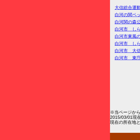
大信総合運
白河の関ペ
白河関の森
白河市 し
白河市東風
白河市 し
白河市 大
白河市 東
※当ページか
2015/03/0
現在の所在地