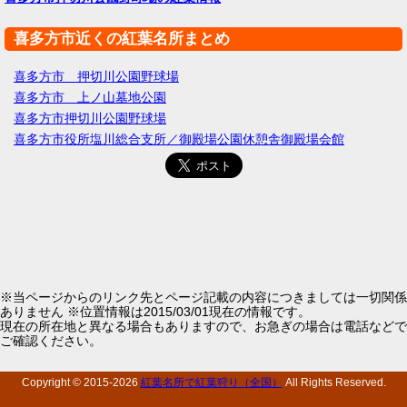
喜多方市近くの紅葉名所まとめ
喜多方市 押切川公園野球場
喜多方市 上ノ山墓地公園
喜多方市押切川公園野球場
喜多方市役所塩川総合支所／御殿場公園休憩舎御殿場会館
※当ページからのリンク先とページ記載の内容につきましては一切関係
ありません ※位置情報は2015/03/01現在の情報です。
現在の所在地と異なる場合もありますので、お急ぎの場合は電話などで
ご確認ください。
Copyright © 2015-
2026
紅葉名所で紅葉狩り（全国）
All Rights Reserved.