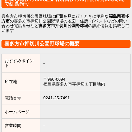
で紅葉狩り
喜多方市押切川公園野球場に
紅葉
を見に行くときに便利な
福島県喜多
方市
の喜多方市押切川公園野球場の地図・住所･イベントなどの問い
合わせ電話番号など
喜多方市押切川公園野球場
の詳細情報を掲載して
います
喜多方市押切川公園野球場の概要
おすすめポイン
-
ト
〒966-0094
所在地
福島県喜多方市字押切１丁目地内
電話番号
0241-25-7491
ホームページ
-
営業時間
-