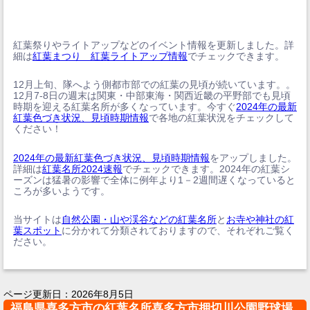
紅葉祭りやライトアップなどのイベント情報を更新しました。詳
細は
紅葉まつり 紅葉ライトアップ情報
でチェックできます。
12月上旬、隊へよう側都市部での紅葉の見頃が続いています。。
12月7-8日の週末は関東・中部東海・関西近畿の平野部でも見頃
時期を迎える紅葉名所が多くなっています。今すぐ
2024年の最新
紅葉色づき状況、見頃時期情報
で各地の紅葉状況をチェックして
ください！
2024年の最新紅葉色づき状況、見頃時期情報
をアップしました。
詳細は
紅葉名所2024速報
でチェックできます。2024年の紅葉シ
ーズンは猛暑の影響で全体に例年より1－2週間遅くなっていると
ころが多いようです。
当サイトは
自然公園・山や渓谷などの紅葉名所
と
お寺や神社の紅
葉スポット
に分かれて分類されておりますので、それぞれご覧く
ださい。
ページ更新日：
2026年8月5日
福島県喜多方市の紅葉名所喜多方市押切川公園野球場