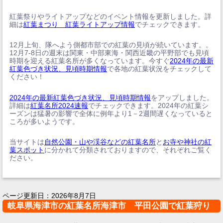
紅葉祭りやライトアップなどのイベント情報を更新しました。詳
細は
紅葉まつり 紅葉ライトアップ情報
でチェックできます。
12月上旬、隊へよう側都市部での紅葉の見頃が続いています。。
12月7-8日の週末は関東・中部東海・関西近畿の平野部でも見頃
時期を迎える紅葉名所が多くなっています。今すぐ
2024年の最新
紅葉色づき状況、見頃時期情報
で各地の紅葉状況をチェックして
ください！
2024年の最新紅葉色づき状況、見頃時期情報
をアップしました。
詳細は
紅葉名所2024速報
でチェックできます。2024年の紅葉シ
ーズンは猛暑の影響で全体に例年より1－2週間遅くなっていると
ころが多いようです。
当サイトは
自然公園・山や渓谷などの紅葉名所
と
お寺や神社の紅
葉スポット
に分かれて分類されておりますので、それぞれご覧く
ださい。
ページ更新日：
2026年8月7日
岐阜県海津市の紅葉名所海津市 平田公園で紅葉狩り