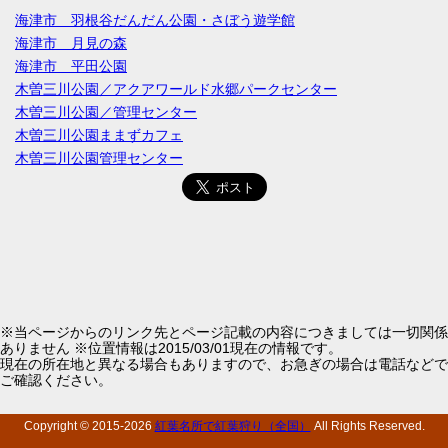
海津市 羽根谷だんだん公園・さぼう遊学館
海津市 月見の森
海津市 平田公園
木曽三川公園／アクアワールド水郷パークセンター
木曽三川公園／管理センター
木曽三川公園ままずカフェ
木曽三川公園管理センター
※当ページからのリンク先とページ記載の内容につきましては一切関係
ありません ※位置情報は2015/03/01現在の情報です。
現在の所在地と異なる場合もありますので、お急ぎの場合は電話などで
ご確認ください。
Copyright © 2015-
2026
紅葉名所で紅葉狩り（全国）
All Rights Reserved.