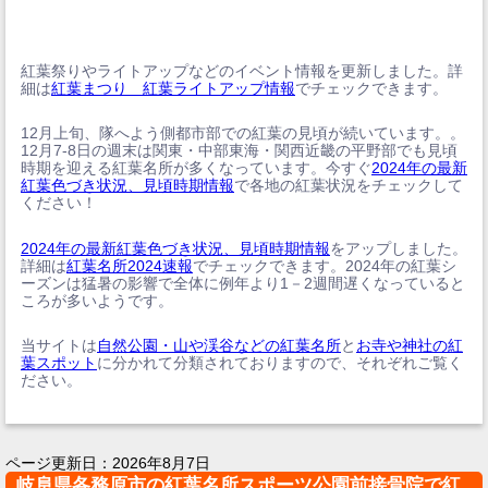
紅葉祭りやライトアップなどのイベント情報を更新しました。詳
細は
紅葉まつり 紅葉ライトアップ情報
でチェックできます。
12月上旬、隊へよう側都市部での紅葉の見頃が続いています。。
12月7-8日の週末は関東・中部東海・関西近畿の平野部でも見頃
時期を迎える紅葉名所が多くなっています。今すぐ
2024年の最新
紅葉色づき状況、見頃時期情報
で各地の紅葉状況をチェックして
ください！
2024年の最新紅葉色づき状況、見頃時期情報
をアップしました。
詳細は
紅葉名所2024速報
でチェックできます。2024年の紅葉シ
ーズンは猛暑の影響で全体に例年より1－2週間遅くなっていると
ころが多いようです。
当サイトは
自然公園・山や渓谷などの紅葉名所
と
お寺や神社の紅
葉スポット
に分かれて分類されておりますので、それぞれご覧く
ださい。
ページ更新日：
2026年8月7日
岐阜県各務原市の紅葉名所スポーツ公園前接骨院で紅