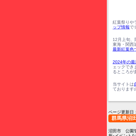
紅葉祭りや
ップ情報
で
12月上旬
東海・関西
最新紅葉色
2024年
ェックでき
るところが
当サイトは
ております
ページ更新日
群馬県沼
沼田市 公園
所･イベント