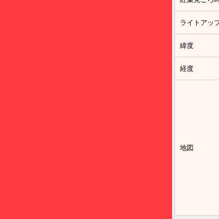
ライトアッ
緯度
経度
地図