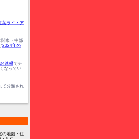
紅葉ライトア
は関東・中部
ぐ
2024年の
24速報
でチ
遅くなってい
れて分類され
室の地図・住
います