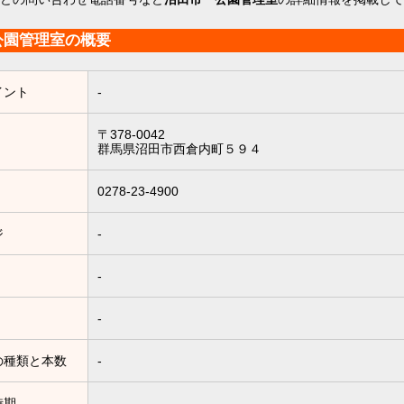
公園管理室の概要
イント
-
〒378-0042
群馬県沼田市西倉内町５９４
0278-23-4900
ジ
-
-
-
の種類と本数
-
時期
-