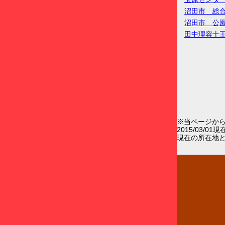
沼田市 総
沼田市 公
田中理容十
※当ページか
2015/03/0
現在の所在地