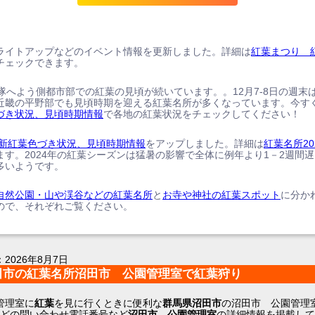
ライトアップなどのイベント情報を更新しました。詳細は
紅葉まつり 
チェックできます。
、隊へよう側都市部での紅葉の見頃が続いています。。12月7-8日の週末
近畿の平野部でも見頃時期を迎える紅葉名所が多くなっています。今す
づき状況、見頃時期情報
で各地の紅葉状況をチェックしてください！
の最新紅葉色づき状況、見頃時期情報
をアップしました。詳細は
紅葉名所20
ます。2024年の紅葉シーズンは猛暑の影響で全体に例年より1－2週間
多いようです。
自然公園・山や渓谷などの紅葉名所
と
お寺や神社の紅葉スポット
に分か
ので、それぞれご覧ください。
：
2026年8月7日
田市の紅葉名所沼田市 公園管理室で紅葉狩り
管理室に
紅葉
を見に行くときに便利な
群馬県沼田市
の沼田市 公園管理
などの問い合わせ電話番号など
沼田市 公園管理室
の詳細情報を掲載して