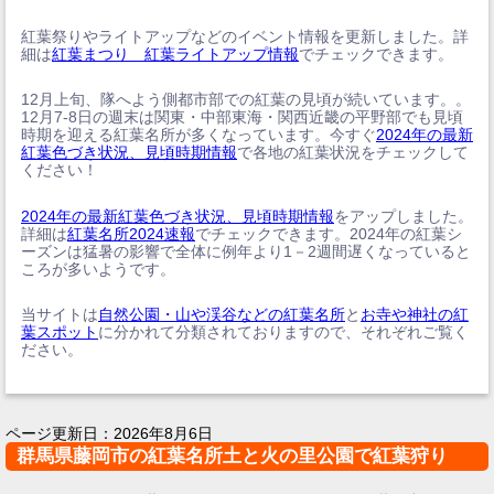
紅葉祭りやライトアップなどのイベント情報を更新しました。詳
細は
紅葉まつり 紅葉ライトアップ情報
でチェックできます。
12月上旬、隊へよう側都市部での紅葉の見頃が続いています。。
12月7-8日の週末は関東・中部東海・関西近畿の平野部でも見頃
時期を迎える紅葉名所が多くなっています。今すぐ
2024年の最新
紅葉色づき状況、見頃時期情報
で各地の紅葉状況をチェックして
ください！
2024年の最新紅葉色づき状況、見頃時期情報
をアップしました。
詳細は
紅葉名所2024速報
でチェックできます。2024年の紅葉シ
ーズンは猛暑の影響で全体に例年より1－2週間遅くなっていると
ころが多いようです。
当サイトは
自然公園・山や渓谷などの紅葉名所
と
お寺や神社の紅
葉スポット
に分かれて分類されておりますので、それぞれご覧く
ださい。
ページ更新日：
2026年8月6日
群馬県藤岡市の紅葉名所土と火の里公園で紅葉狩り