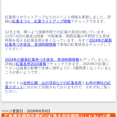
紅葉祭りやライトアップなどのイベント情報を更新しました。詳
細は
紅葉まつり 紅葉ライトアップ情報
でチェックできます。
12月上旬、隊へよう側都市部での紅葉の見頃が続いています。。
12月7-8日の週末は関東・中部東海・関西近畿の平野部でも見頃
時期を迎える紅葉名所が多くなっています。今すぐ
2024年の最新
紅葉色づき状況、見頃時期情報
で各地の紅葉状況をチェックして
ください！
2024年の最新紅葉色づき状況、見頃時期情報
をアップしました。
詳細は
紅葉名所2024速報
でチェックできます。2024年の紅葉シ
ーズンは猛暑の影響で全体に例年より1－2週間遅くなっていると
ころが多いようです。
当サイトは
自然公園・山や渓谷などの紅葉名所
と
お寺や神社の紅
葉スポット
に分かれて分類されておりますので、それぞれご覧く
ださい。
ページ更新日：
2026年8月6日
広島県世羅郡世羅町の紅葉名所世羅甲山ふれあいの里