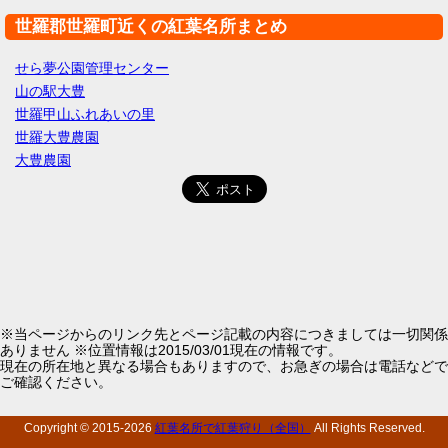
世羅郡世羅町近くの紅葉名所まとめ
せら夢公園管理センター
山の駅大豊
世羅甲山ふれあいの里
世羅大豊農園
大豊農園
※当ページからのリンク先とページ記載の内容につきましては一切関係
ありません ※位置情報は2015/03/01現在の情報です。
現在の所在地と異なる場合もありますので、お急ぎの場合は電話などで
ご確認ください。
Copyright © 2015-
2026
紅葉名所で紅葉狩り（全国）
All Rights Reserved.