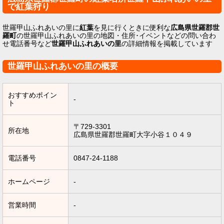
で紅葉狩り
世羅甲山ふれあいの里に
紅葉
を見に行くときに便利な
広島県世羅郡世
羅町
の世羅甲山ふれあいの里の地図・住所･イベントなどの問い合わ
せ電話番号など
世羅甲山ふれあいの里
の詳細情報を掲載しています
世羅甲山ふれあいの里の概要
おすすめポイン
-
ト
〒729-3301
所在地
広島県世羅郡世羅町大字小谷１０４９
電話番号
0847-24-1188
ホームページ
-
営業時間
-