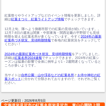
紅葉祭りやライトアップなどのイベント情報を更新しました。詳
細は
紅葉まつり 紅葉ライトアップ情報
でチェックできます。
12月上旬、隊へよう側都市部での紅葉の見頃が続いています。。
12月7-8日の週末は関東・中部東海・関西近畿の平野部でも見頃
時期を迎える紅葉名所が多くなっています。今すぐ
2024年の最新
紅葉色づき状況、見頃時期情報
で各地の紅葉状況をチェックして
ください！
2024年の最新紅葉色づき状況、見頃時期情報
をアップしました。
詳細は
紅葉名所2024速報
でチェックできます。2024年の紅葉シ
ーズンは猛暑の影響で全体に例年より1－2週間遅くなっていると
ころが多いようです。
当サイトは
自然公園・山や渓谷などの紅葉名所
と
お寺や神社の紅
葉スポット
に分かれて分類されておりますので、それぞれご覧く
ださい。
ページ更新日：
2026年8月5日
北海道岩見沢市の紅葉名所岩見沢市 東山公園陸上競