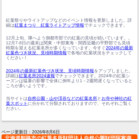
紅葉祭りやライトアップなどのイベント情報を更新しました。詳
細は
紅葉まつり 紅葉ライトアップ情報
でチェックできます。
12月上旬、隊へよう側都市部での紅葉の見頃が続いています。。
12月7-8日の週末は関東・中部東海・関西近畿の平野部でも見頃
時期を迎える紅葉名所が多くなっています。今すぐ
2024年の最新
紅葉色づき状況、見頃時期情報
で各地の紅葉状況をチェックして
ください！
2024年の最新紅葉色づき状況、見頃時期情報
をアップしました。
詳細は
紅葉名所2024速報
でチェックできます。2024年の紅葉シ
ーズンは猛暑の影響で全体に例年より1－2週間遅くなっていると
ころが多いようです。
当サイトは
自然公園・山や渓谷などの紅葉名所
と
お寺や神社の紅
葉スポット
に分かれて分類されておりますので、それぞれご覧く
ださい。
ページ更新日：
2026年8月6日
北海道釧路市の紅葉名所財団法人自然公園財団阿寒湖