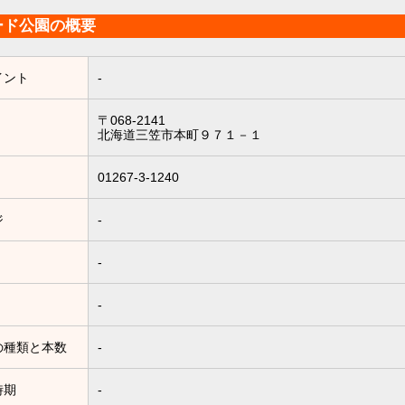
ード公園の概要
イント
-
〒068-2141
北海道三笠市本町９７１－１
01267-3-1240
ジ
-
-
-
の種類と本数
-
時期
-