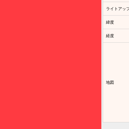
ライトアッ
緯度
経度
地図