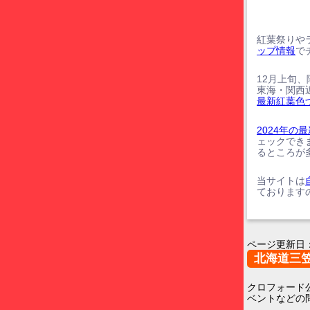
紅葉祭りや
ップ情報
で
12月上旬
東海・関西
最新紅葉色
2024年
ェックでき
るところが
当サイトは
ております
ページ更新日
北海道三
クロフォード
ベントなどの