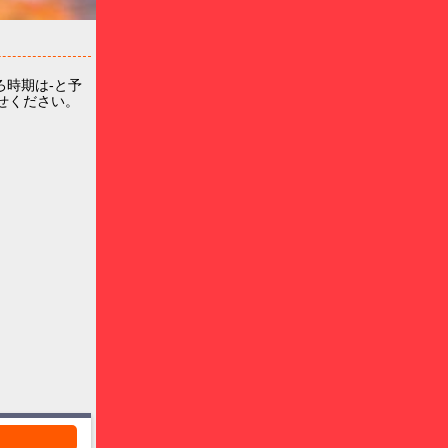
時期は-と予
わせください。