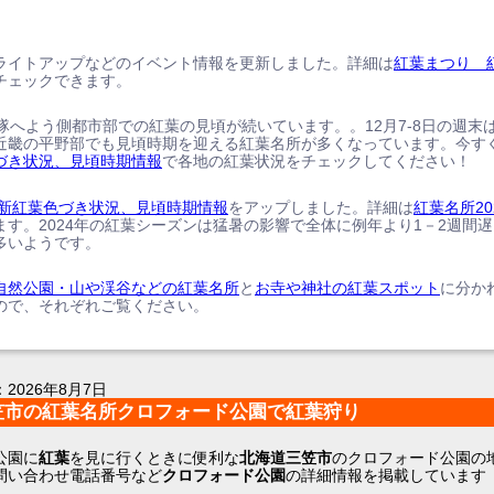
ライトアップなどのイベント情報を更新しました。詳細は
紅葉まつり 
チェックできます。
、隊へよう側都市部での紅葉の見頃が続いています。。12月7-8日の週末
近畿の平野部でも見頃時期を迎える紅葉名所が多くなっています。今す
づき状況、見頃時期情報
で各地の紅葉状況をチェックしてください！
の最新紅葉色づき状況、見頃時期情報
をアップしました。詳細は
紅葉名所20
ます。2024年の紅葉シーズンは猛暑の影響で全体に例年より1－2週間
多いようです。
自然公園・山や渓谷などの紅葉名所
と
お寺や神社の紅葉スポット
に分か
ので、それぞれご覧ください。
：
2026年8月7日
笠市の紅葉名所クロフォード公園で紅葉狩り
公園に
紅葉
を見に行くときに便利な
北海道三笠市
のクロフォード公園の
問い合わせ電話番号など
クロフォード公園
の詳細情報を掲載しています