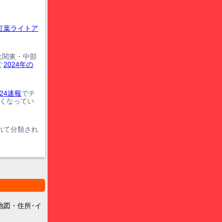
紅葉ライトア
は関東・中部
ぐ
2024年の
24速報
でチ
遅くなってい
れて分類され
地図・住所･イ