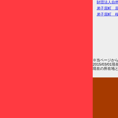
財団法人自
弟子屈町 
弟子屈町 
※当ページか
2015/03/0
現在の所在地