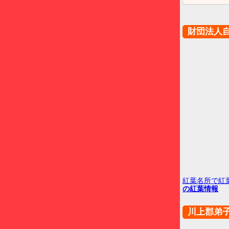
財団法人
紅葉名所で紅
の紅葉情報
川上郡弟