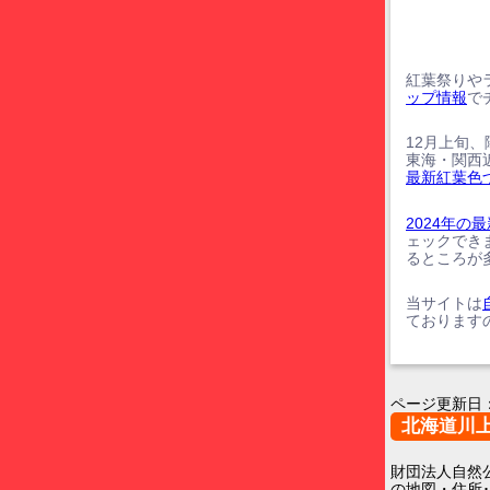
紅葉祭りや
ップ情報
で
12月上旬
東海・関西
最新紅葉色
2024年
ェックでき
るところが
当サイトは
ております
ページ更新日
北海道川
財団法人自然
の地図・住所