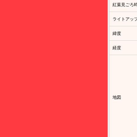
紅葉見ごろ
ライトアッ
緯度
経度
地図