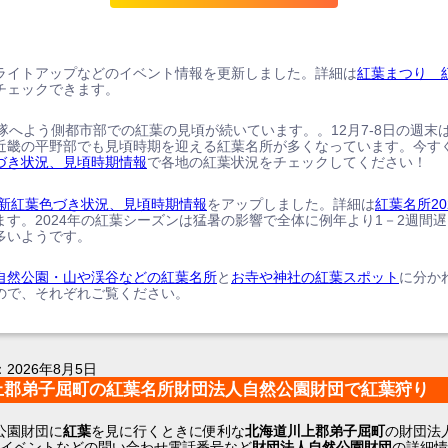
ライトアップなどのイベント情報を更新しました。詳細は
紅葉まつり 
チェックできます。
、隊へよう側都市部での紅葉の見頃が続いています。。12月7-8日の週末
近畿の平野部でも見頃時期を迎える紅葉名所が多くなっています。今す
づき状況、見頃時期情報
で各地の紅葉状況をチェックしてください！
の最新紅葉色づき状況、見頃時期情報
をアップしました。詳細は
紅葉名所20
ます。2024年の紅葉シーズンは猛暑の影響で全体に例年より1－2週間
多いようです。
自然公園・山や渓谷などの紅葉名所
と
お寺や神社の紅葉スポット
に分か
ので、それぞれご覧ください。
：
2026年8月5日
上郡弟子屈町の紅葉名所財団法人自然公園財団で紅葉狩り
公園財団に
紅葉
を見に行くときに便利な
北海道川上郡弟子屈町
の財団法
･イベントなどの問い合わせ電話番号など
財団法人自然公園財団
の詳細情