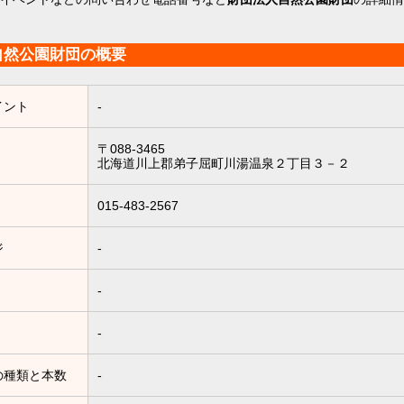
自然公園財団の概要
イント
-
〒088-3465
北海道川上郡弟子屈町川湯温泉２丁目３－２
015-483-2567
ジ
-
-
-
の種類と本数
-