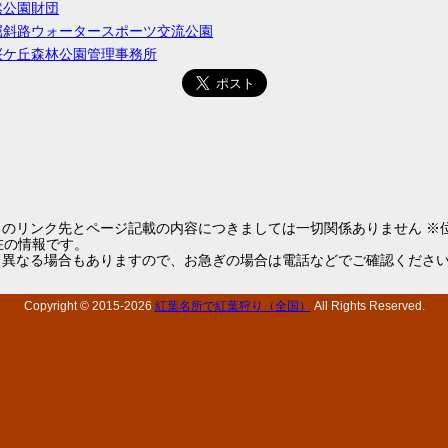
然公園財団
屈斜路ウォータースポーツ交流公園
桜ケ丘森林公園管理事務所
らのリンク先とページ記載の内容につきましては一切関係ありません ※
1現在の情報です。
と異なる場合もありますので、お急ぎの場合は電話などでご確認くださ
Copyright © 2015-
2026
紅葉名所で紅葉狩り（全国）
All Rights Reserved.