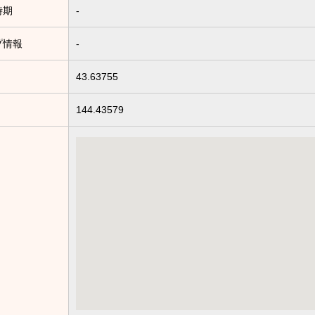
時期
-
プ情報
-
43.63755
144.43579