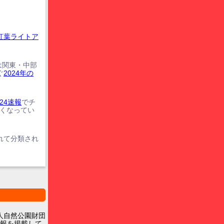
紅葉ライトア
は関東・中部
ぐ
2024年の
24速報
でチ
遅くなってい
れて分類され
人自然公園財団
報を掲載して