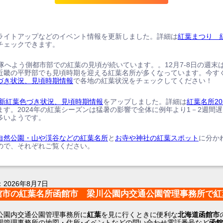
ライトアップなどのイベント情報を更新しました。詳細は
紅葉まつり 
チェックできます。
、隊へよう側都市部での紅葉の見頃が続いています。。12月7-8日の週末
近畿の平野部でも見頃時期を迎える紅葉名所が多くなっています。今す
づき状況、見頃時期情報
で各地の紅葉状況をチェックしてください！
の最新紅葉色づき状況、見頃時期情報
をアップしました。詳細は
紅葉名所20
ます。2024年の紅葉シーズンは猛暑の影響で全体に例年より1－2週間
多いようです。
自然公園・山や渓谷などの紅葉名所
と
お寺や神社の紅葉スポット
に分か
ので、それぞれご覧ください。
：
2026年8月7日
館市の紅葉名所函館市 梁川公園内交通公園管理事務所で紅
公園内交通公園管理事務所に
紅葉
を見に行くときに便利な
北海道函館市
園管理事務所の地図・住所･イベントなどの問い合わせ電話番号など
函館