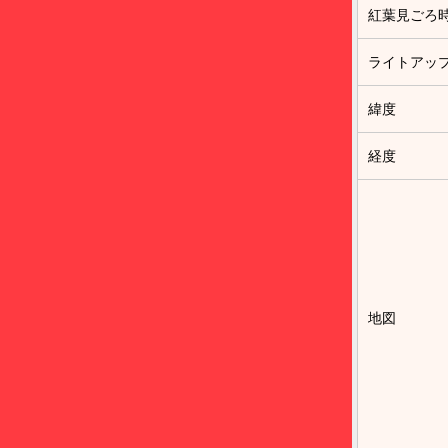
紅葉見ごろ
ライトアッ
緯度
経度
地図