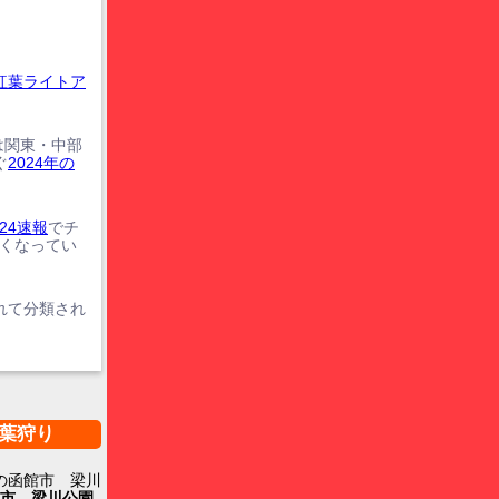
紅葉ライトア
は関東・中部
ぐ
2024年の
24速報
でチ
遅くなってい
れて分類され
葉狩り
の函館市 梁川
市 梁川公園