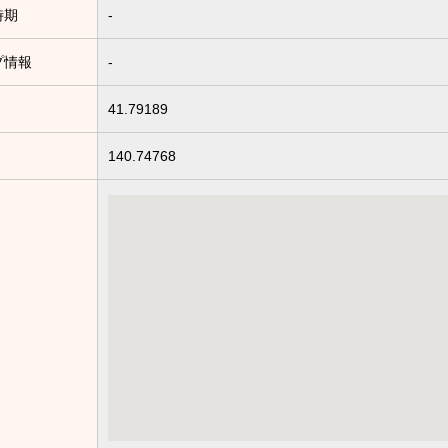
時期
-
プ情報
-
41.79189
140.74768