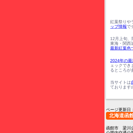
紅葉祭りや
ップ情報
で
12月上旬
東海・関西
最新紅葉色
2024年
ェックでき
るところが
当サイトは
ております
ページ更新日
北海道函
函館市 梁川
公園内交通公