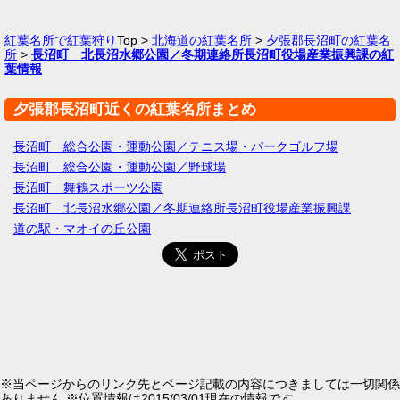
紅葉名所で紅葉狩り
Top >
北海道の紅葉名所
>
夕張郡長沼町の紅葉名
所
>
長沼町 北長沼水郷公園／冬期連絡所長沼町役場産業振興課の紅
葉情報
夕張郡長沼町近くの紅葉名所まとめ
長沼町 総合公園・運動公園／テニス場・パークゴルフ場
長沼町 総合公園・運動公園／野球場
長沼町 舞鶴スポーツ公園
長沼町 北長沼水郷公園／冬期連絡所長沼町役場産業振興課
道の駅・マオイの丘公園
※当ページからのリンク先とページ記載の内容につきましては一切関係
ありません ※位置情報は2015/03/01現在の情報です。