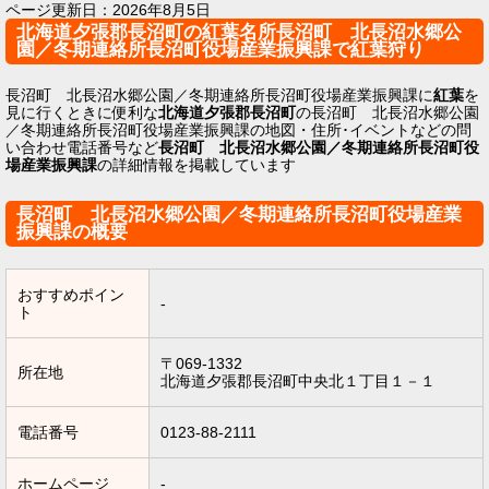
ページ更新日：
2026年8月5日
北海道夕張郡長沼町の紅葉名所長沼町 北長沼水郷公
園／冬期連絡所長沼町役場産業振興課で紅葉狩り
長沼町 北長沼水郷公園／冬期連絡所長沼町役場産業振興課に
紅葉
を
見に行くときに便利な
北海道夕張郡長沼町
の長沼町 北長沼水郷公園
／冬期連絡所長沼町役場産業振興課の地図・住所･イベントなどの問
い合わせ電話番号など
長沼町 北長沼水郷公園／冬期連絡所長沼町役
場産業振興課
の詳細情報を掲載しています
長沼町 北長沼水郷公園／冬期連絡所長沼町役場産業
振興課の概要
おすすめポイン
-
ト
〒069-1332
所在地
北海道夕張郡長沼町中央北１丁目１－１
電話番号
0123-88-2111
ホームページ
-