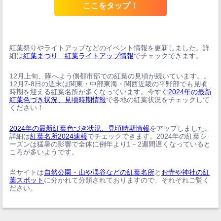
ここをタップ！
紅葉祭りやライトアップなどのイベント情報を更新しました。詳
細は
紅葉まつり 紅葉ライトアップ情報
でチェックできます。
12月上旬、隊へよう側都市部での紅葉の見頃が続いています。。
12月7-8日の週末は関東・中部東海・関西近畿の平野部でも見頃
時期を迎える紅葉名所が多くなっています。今すぐ
2024年の最新
紅葉色づき状況、見頃時期情報
で各地の紅葉状況をチェックして
ください！
2024年の最新紅葉色づき状況、見頃時期情報
をアップしました。
詳細は
紅葉名所2024速報
でチェックできます。2024年の紅葉シ
ーズンは猛暑の影響で全体に例年より1－2週間遅くなっていると
ころが多いようです。
当サイトは
自然公園・山や渓谷などの紅葉名所
と
お寺や神社の紅
葉スポット
に分かれて分類されておりますので、それぞれご覧く
ださい。