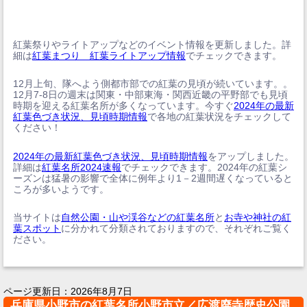
紅葉祭りやライトアップなどのイベント情報を更新しました。詳
細は
紅葉まつり 紅葉ライトアップ情報
でチェックできます。
12月上旬、隊へよう側都市部での紅葉の見頃が続いています。。
12月7-8日の週末は関東・中部東海・関西近畿の平野部でも見頃
時期を迎える紅葉名所が多くなっています。今すぐ
2024年の最新
紅葉色づき状況、見頃時期情報
で各地の紅葉状況をチェックして
ください！
2024年の最新紅葉色づき状況、見頃時期情報
をアップしました。
詳細は
紅葉名所2024速報
でチェックできます。2024年の紅葉シ
ーズンは猛暑の影響で全体に例年より1－2週間遅くなっていると
ころが多いようです。
当サイトは
自然公園・山や渓谷などの紅葉名所
と
お寺や神社の紅
葉スポット
に分かれて分類されておりますので、それぞれご覧く
ださい。
ページ更新日：
2026年8月7日
兵庫県小野市の紅葉名所小野市立／広渡廃寺歴史公園