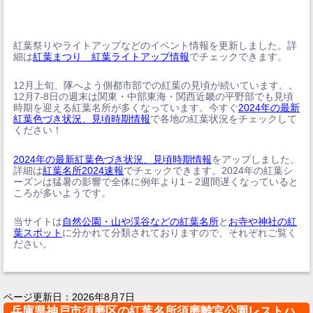
紅葉祭りやライトアップなどのイベント情報を更新しました。詳
細は
紅葉まつり 紅葉ライトアップ情報
でチェックできます。
12月上旬、隊へよう側都市部での紅葉の見頃が続いています。。
12月7-8日の週末は関東・中部東海・関西近畿の平野部でも見頃
時期を迎える紅葉名所が多くなっています。今すぐ
2024年の最新
紅葉色づき状況、見頃時期情報
で各地の紅葉状況をチェックして
ください！
2024年の最新紅葉色づき状況、見頃時期情報
をアップしました。
詳細は
紅葉名所2024速報
でチェックできます。2024年の紅葉シ
ーズンは猛暑の影響で全体に例年より1－2週間遅くなっていると
ころが多いようです。
当サイトは
自然公園・山や渓谷などの紅葉名所
と
お寺や神社の紅
葉スポット
に分かれて分類されておりますので、それぞれご覧く
ださい。
ページ更新日：
2026年8月7日
兵庫県神戸市須磨区の紅葉名所須磨離宮公園レストハ