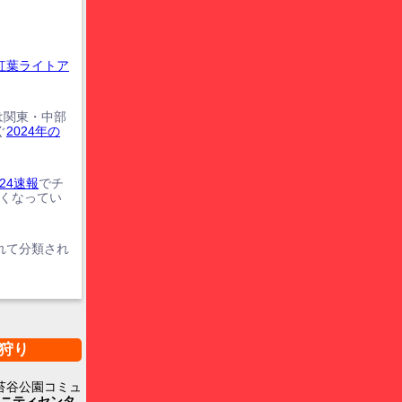
紅葉ライトア
は関東・中部
ぐ
2024年の
24速報
でチ
遅くなってい
れて分類され
狩り
苔谷公園コミュ
ニティセンタ