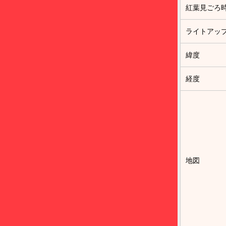
紅葉見ごろ
ライトアッ
緯度
経度
地図