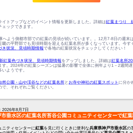
ライトアップなどのイベント情報を更新しました。詳細は
紅葉まつり 
チェックできます。
、隊へよう側都市部での紅葉の見頃が続いています。。12月7-8日の週末
近畿の平野部でも見頃時期を迎える紅葉名所が多くなっています。今す
づき状況、見頃時期情報
で各地の紅葉状況をチェックしてください！
の最新紅葉色づき状況、見頃時期情報
をアップしました。詳細は
紅葉名所20
ます。2024年の紅葉シーズンは猛暑の影響で全体に例年より1－2週間
多いようです。
自然公園・山や渓谷などの紅葉名所
と
お寺や神社の紅葉スポット
に分か
ので、それぞれご覧ください。
：
2026年8月7日
戸市垂水区の紅葉名所苔谷公園コミュニティセンターで紅葉
ュニティセンターに
紅葉
を見に行くときに便利な
兵庫県神戸市垂水区
の
ーの地図・住所･イベントなどの問い合わせ電話番号など
苔谷公園コミュ