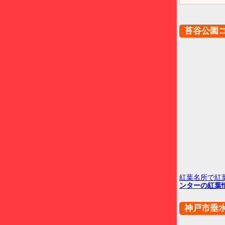
苔谷公園
紅葉名所で紅
ンターの紅葉
神戸市垂