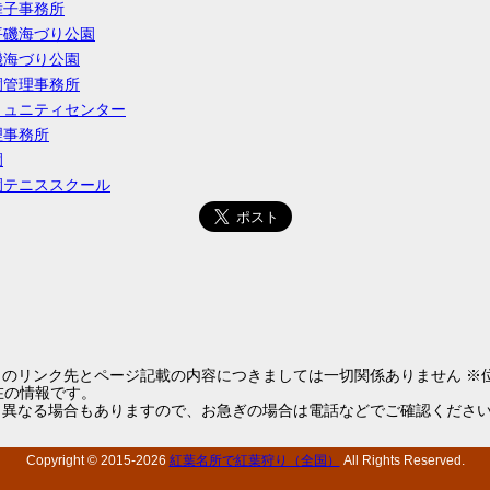
舞子事務所
平磯海づり公園
磯海づり公園
園管理事務所
ミュニティセンター
理事務所
園
園テニススクール
らのリンク先とページ記載の内容につきましては一切関係ありません ※
1現在の情報です。
と異なる場合もありますので、お急ぎの場合は電話などでご確認くださ
Copyright © 2015-
2026
紅葉名所で紅葉狩り（全国）
All Rights Reserved.