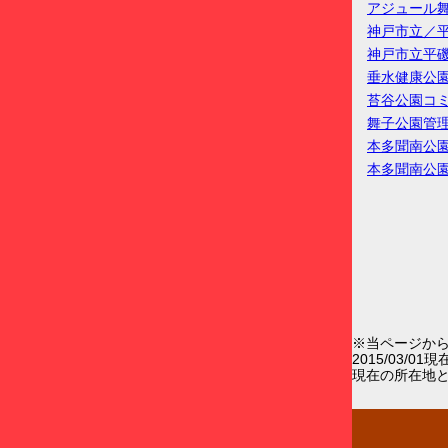
アジュール
神戸市立／
神戸市立平
垂水健康公
苔谷公園コ
舞子公園管
本多聞南公
本多聞南公
※当ページか
2015/03/0
現在の所在地