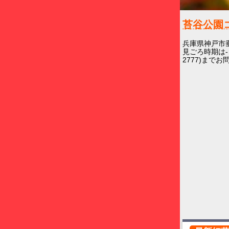
苔谷公園
兵庫県神戸市
見ごろ時期は-
2777)まで