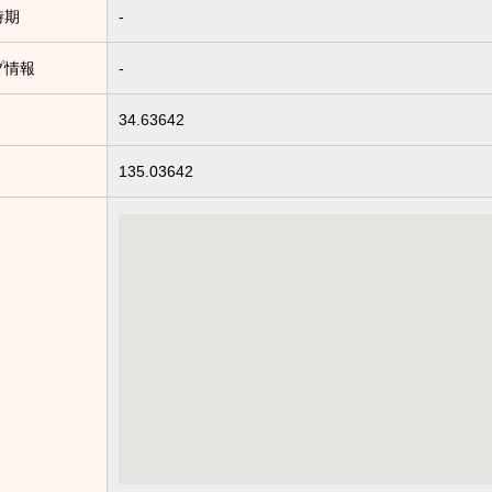
時期
-
プ情報
-
34.63642
135.03642