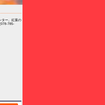
ンター。紅葉の
-785-