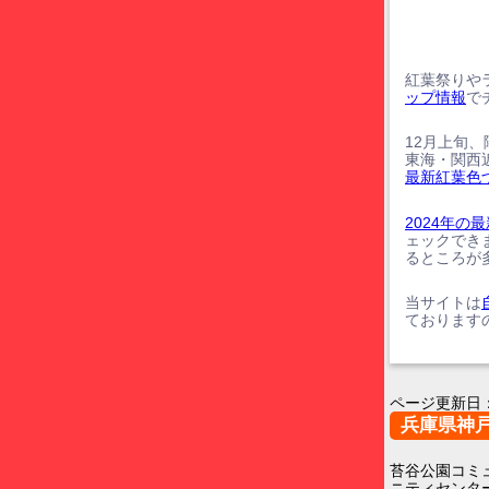
紅葉祭りや
ップ情報
で
12月上旬
東海・関西
最新紅葉色
2024年
ェックでき
るところが
当サイトは
ております
ページ更新日
兵庫県神
苔谷公園コミ
ニティセンタ