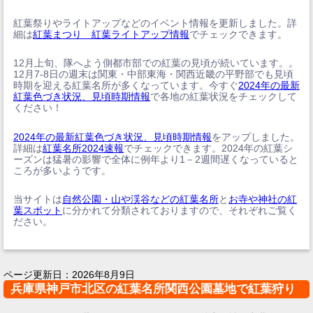
紅葉祭りやライトアップなどのイベント情報を更新しました。詳
細は
紅葉まつり 紅葉ライトアップ情報
でチェックできます。
12月上旬、隊へよう側都市部での紅葉の見頃が続いています。。
12月7-8日の週末は関東・中部東海・関西近畿の平野部でも見頃
時期を迎える紅葉名所が多くなっています。今すぐ
2024年の最新
紅葉色づき状況、見頃時期情報
で各地の紅葉状況をチェックして
ください！
2024年の最新紅葉色づき状況、見頃時期情報
をアップしました。
詳細は
紅葉名所2024速報
でチェックできます。2024年の紅葉シ
ーズンは猛暑の影響で全体に例年より1－2週間遅くなっていると
ころが多いようです。
当サイトは
自然公園・山や渓谷などの紅葉名所
と
お寺や神社の紅
葉スポット
に分かれて分類されておりますので、それぞれご覧く
ださい。
ページ更新日：
2026年8月9日
兵庫県神戸市北区の紅葉名所関西公園墓地で紅葉狩り