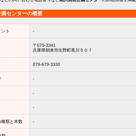
公園センターの概要
イント
-
〒679-3341
兵庫県朝来市生野町黒川５０７
079-679-3330
ジ
-
-
-
の種類と本数
-
時期
-