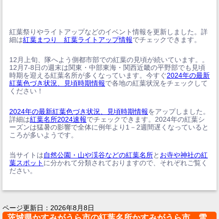
紅葉祭りやライトアップなどのイベント情報を更新しました。詳
細は
紅葉まつり 紅葉ライトアップ情報
でチェックできます。
12月上旬、隊へよう側都市部での紅葉の見頃が続いています。。
12月7-8日の週末は関東・中部東海・関西近畿の平野部でも見頃
時期を迎える紅葉名所が多くなっています。今すぐ
2024年の最新
紅葉色づき状況、見頃時期情報
で各地の紅葉状況をチェックして
ください！
2024年の最新紅葉色づき状況、見頃時期情報
をアップしました。
詳細は
紅葉名所2024速報
でチェックできます。2024年の紅葉シ
ーズンは猛暑の影響で全体に例年より1－2週間遅くなっていると
ころが多いようです。
当サイトは
自然公園・山や渓谷などの紅葉名所
と
お寺や神社の紅
葉スポット
に分かれて分類されておりますので、それぞれご覧く
ださい。
ページ更新日：
2026年8月8日
茨城県かすみがうら市の紅葉名所かすみがうら市 雪