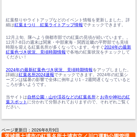
紅葉祭りやライトアップなどのイベント情報を更新しました。詳
細は
紅葉まつり 紅葉ライトアップ情報
でチェックできます。
12月上旬、隊へよう側都市部での紅葉の見頃が続いています。。
12月7-8日の週末は関東・中部東海・関西近畿の平野部でも見頃
時期を迎える紅葉名所が多くなっています。今すぐ
2024年の最新
紅葉色づき状況、見頃時期情報
で各地の紅葉状況をチェックして
ください！
2024年の最新紅葉色づき状況、見頃時期情報
をアップしました。
詳細は
紅葉名所2024速報
でチェックできます。2024年の紅葉シ
ーズンは猛暑の影響で全体に例年より1－2週間遅くなっていると
ころが多いようです。
当サイトは
自然公園・山や渓谷などの紅葉名所
と
お寺や神社の紅
葉スポット
に分かれて分類されておりますので、それぞれご覧く
ださい。
ページ更新日：
2026年8月9日
茨城県土浦市の紅葉名所土浦市立／川口運動公園管理