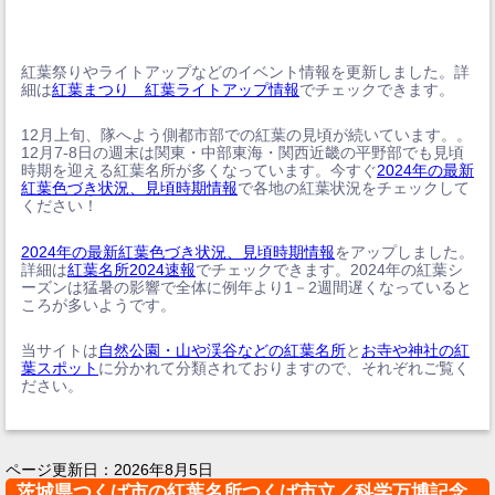
紅葉祭りやライトアップなどのイベント情報を更新しました。詳
細は
紅葉まつり 紅葉ライトアップ情報
でチェックできます。
12月上旬、隊へよう側都市部での紅葉の見頃が続いています。。
12月7-8日の週末は関東・中部東海・関西近畿の平野部でも見頃
時期を迎える紅葉名所が多くなっています。今すぐ
2024年の最新
紅葉色づき状況、見頃時期情報
で各地の紅葉状況をチェックして
ください！
2024年の最新紅葉色づき状況、見頃時期情報
をアップしました。
詳細は
紅葉名所2024速報
でチェックできます。2024年の紅葉シ
ーズンは猛暑の影響で全体に例年より1－2週間遅くなっていると
ころが多いようです。
当サイトは
自然公園・山や渓谷などの紅葉名所
と
お寺や神社の紅
葉スポット
に分かれて分類されておりますので、それぞれご覧く
ださい。
ページ更新日：
2026年8月5日
茨城県つくば市の紅葉名所つくば市立／科学万博記念