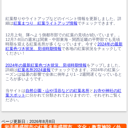
紅葉祭りやライトアップなどのイベント情報を更新しました。詳
細は
紅葉まつり 紅葉ライトアップ情報
でチェックできます。
12月上旬、隊へよう側都市部での紅葉の見頃が続いています。。
12月7-8日の週末は関東・中部東海・関西近畿の平野部でも見頃
時期を迎える紅葉名所が多くなっています。今すぐ
2024年の最新
紅葉色づき状況、見頃時期情報
で各地の紅葉状況をチェックして
ください！
2024年の最新紅葉色づき状況、見頃時期情報
をアップしました。
詳細は
紅葉名所2024速報
でチェックできます。2024年の紅葉シ
ーズンは猛暑の影響で全体に例年より1－2週間遅くなっていると
ころが多いようです。
当サイトは
自然公園・山や渓谷などの紅葉名所
と
お寺や神社の紅
葉スポット
に分かれて分類されておりますので、それぞれご覧く
ださい。
ページ更新日：
2026年8月8日
岩手県盛岡市の紅葉名所盛岡市 文化・教育施設／外