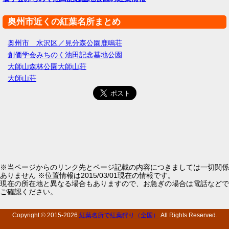
奥州市近くの紅葉名所まとめ
奥州市 水沢区／見分森公園鹿鳴荘
創価学会みちのく池田記念墓地公園
大師山森林公園大師山荘
大師山荘
※当ページからのリンク先とページ記載の内容につきましては一切関係
ありません ※位置情報は2015/03/01現在の情報です。
現在の所在地と異なる場合もありますので、お急ぎの場合は電話などで
ご確認ください。
Copyright © 2015-
2026
紅葉名所で紅葉狩り（全国）
All Rights Reserved.