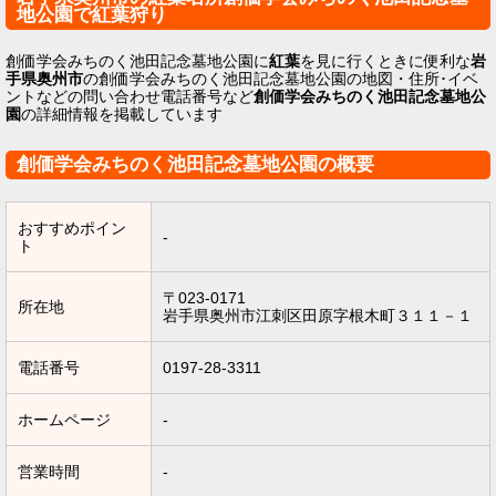
地公園で紅葉狩り
創価学会みちのく池田記念墓地公園に
紅葉
を見に行くときに便利な
岩
手県奥州市
の創価学会みちのく池田記念墓地公園の地図・住所･イベ
ントなどの問い合わせ電話番号など
創価学会みちのく池田記念墓地公
園
の詳細情報を掲載しています
創価学会みちのく池田記念墓地公園の概要
おすすめポイン
-
ト
〒023-0171
所在地
岩手県奥州市江刺区田原字根木町３１１－１
電話番号
0197-28-3311
ホームページ
-
営業時間
-