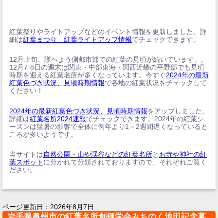
紅葉祭りやライトアップなどのイベント情報を更新しました。詳
細は
紅葉まつり 紅葉ライトアップ情報
でチェックできます。
12月上旬、隊へよう側都市部での紅葉の見頃が続いています。。
12月7-8日の週末は関東・中部東海・関西近畿の平野部でも見頃
時期を迎える紅葉名所が多くなっています。今すぐ
2024年の最新
紅葉色づき状況、見頃時期情報
で各地の紅葉状況をチェックして
ください！
2024年の最新紅葉色づき状況、見頃時期情報
をアップしました。
詳細は
紅葉名所2024速報
でチェックできます。2024年の紅葉シ
ーズンは猛暑の影響で全体に例年より1－2週間遅くなっていると
ころが多いようです。
当サイトは
自然公園・山や渓谷などの紅葉名所
と
お寺や神社の紅
葉スポット
に分かれて分類されておりますので、それぞれご覧く
ださい。
ページ更新日：
2026年8月7日
岩手県奥州市の紅葉名所創価学会みちのく池田記念墓