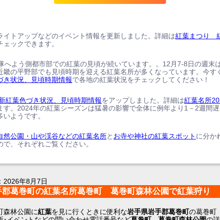
ライトアップなどのイベント情報を更新しました。詳細は
紅葉まつり 
チェックできます。
、隊へよう側都市部での紅葉の見頃が続いています。。12月7-8日の週末
近畿の平野部でも見頃時期を迎える紅葉名所が多くなっています。今す
づき状況、見頃時期情報
で各地の紅葉状況をチェックしてください！
の最新紅葉色づき状況、見頃時期情報
をアップしました。詳細は
紅葉名所20
ます。2024年の紅葉シーズンは猛暑の影響で全体に例年より1－2週間
多いようです。
自然公園・山や渓谷などの紅葉名所
と
お寺や神社の紅葉スポット
に分か
ので、それぞれご覧ください。
：
2026年8月7日
手郡葛巻町の紅葉名所葛巻町 葛巻町森林公園で紅葉狩り
町森林公園に
紅葉
を見に行くときに便利な
岩手県岩手郡葛巻町
の葛巻町
所･イベントなどの問い合わせ電話番号など
葛巻町 葛巻町森林公園
の詳