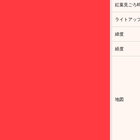
紅葉見ごろ
ライトアッ
緯度
経度
地図