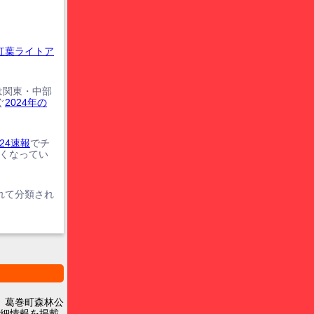
紅葉ライトア
は関東・中部
ぐ
2024年の
24速報
でチ
遅くなってい
れて分類され
 葛巻町森林公
細情報を掲載