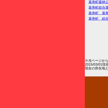
葛巻町森林
葛巻町総合
葛巻町 葛
葛巻町 総
※当ページか
2015/03/0
現在の所在地