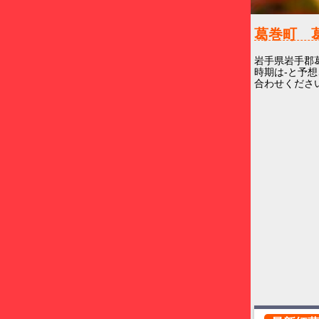
葛巻町 
岩手県岩手郡
時期は-と予想
合わせくださ