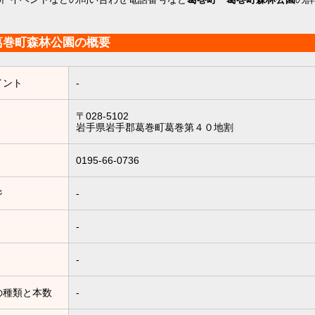
葛巻町森林公園の概要
イント
-
〒028-5102
岩手県岩手郡葛巻町葛巻第４０地割
0195-66-0736
ジ
-
-
-
の種類と本数
-