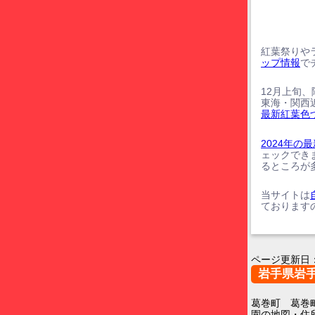
紅葉祭りや
ップ情報
で
12月上旬
東海・関西
最新紅葉色
2024年
ェックでき
るところが
当サイトは
ております
ページ更新日
岩手県岩
葛巻町 葛巻
園の地図・住