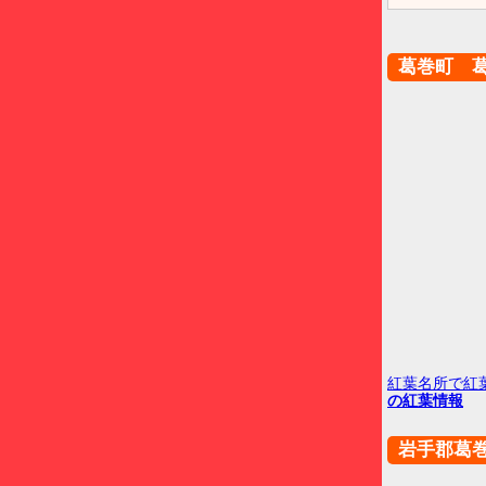
葛巻町 
紅葉名所で紅
の紅葉情報
岩手郡葛