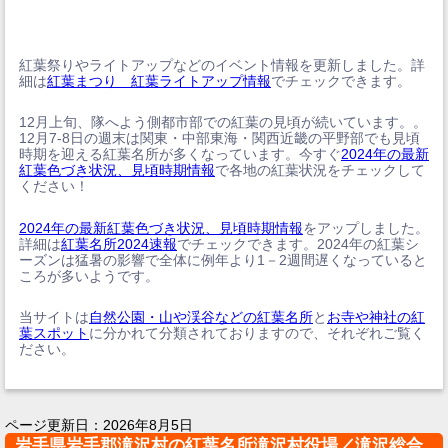
紅葉祭りやライトアップなどのイベント情報を更新しました。詳
細は
紅葉まつり 紅葉ライトアップ情報
でチェックできます。
12月上旬、隊へよう側都市部での紅葉の見頃が続いています。。
12月7-8日の週末は関東・中部東海・関西近畿の平野部でも見頃
時期を迎える紅葉名所が多くなっています。今すぐ
2024年の最新
紅葉色づき状況、見頃時期情報
で各地の紅葉状況をチェックして
ください！
2024年の最新紅葉色づき状況、見頃時期情報
をアップしました。
詳細は
紅葉名所2024速報
でチェックできます。2024年の紅葉シ
ーズンは猛暑の影響で全体に例年より1－2週間遅くなっていると
ころが多いようです。
当サイトは
自然公園・山や渓谷などの紅葉名所
と
お寺や神社の紅
葉スポット
に分かれて分類されておりますので、それぞれご覧く
ださい。
ページ更新日：
2026年8月5日
岩手県岩手郡滝沢村の紅葉名所滝沢村役場／滝沢総合