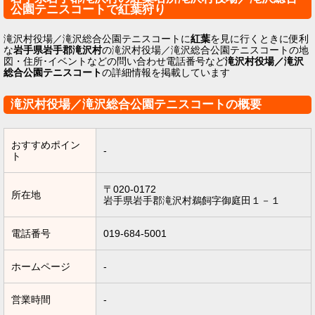
公園テニスコートで紅葉狩り
滝沢村役場／滝沢総合公園テニスコートに
紅葉
を見に行くときに便利
な
岩手県岩手郡滝沢村
の滝沢村役場／滝沢総合公園テニスコートの地
図・住所･イベントなどの問い合わせ電話番号など
滝沢村役場／滝沢
総合公園テニスコート
の詳細情報を掲載しています
滝沢村役場／滝沢総合公園テニスコートの概要
おすすめポイン
-
ト
〒020-0172
所在地
岩手県岩手郡滝沢村鵜飼字御庭田１－１
電話番号
019-684-5001
ホームページ
-
営業時間
-