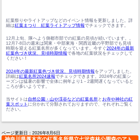
紅葉祭りやライトアップなどのイベント情報を更新しました。詳
細は
紅葉まつり 紅葉ライトアップ情報
でチェックできます。
12月上旬、隊へよう側都市部での紅葉の見頃が続いています。。
12月7-8日の週末は関東・中部東海・関西近畿の平野部でも見頃
時期を迎える紅葉名所が多くなっています。今すぐ
2024年の最新
紅葉色づき状況、見頃時期情報
で各地の紅葉状況をチェックして
ください！
2024年の最新紅葉色づき状況、見頃時期情報
をアップしました。
詳細は
紅葉名所2024速報
でチェックできます。2024年の紅葉シ
ーズンは猛暑の影響で全体に例年より1－2週間遅くなっていると
ころが多いようです。
当サイトは
自然公園・山や渓谷などの紅葉名所
と
お寺や神社の紅
葉スポット
に分かれて分類されておりますので、それぞれご覧く
ださい。
ページ更新日：
2026年8月6日
神奈川県厚木市の紅葉名所県立七沢森林公園森のアト