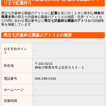
リエで紅葉狩り
県立七沢森林公園森のアトリエに
紅葉
を見に行くときに便利な
神奈川
県厚木市
の県立七沢森林公園森のアトリエの地図・住所･イベントな
どの問い合わせ電話番号など
県立七沢森林公園森のアトリエ
の詳細情
報を掲載しています
県立七沢森林公園森のアトリエの概要
おすすめポイン
-
ト
〒243-0215
所在地
神奈川県厚木市上古沢９５５－１
電話番号
046-248-6156
ホームページ
-
営業時間
-