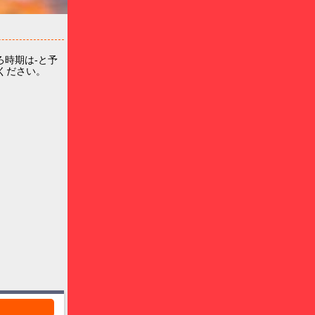
時期は-と予
せください。