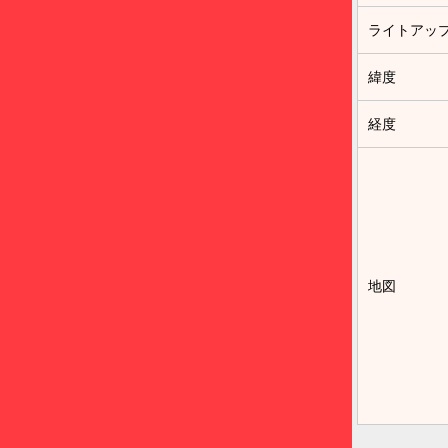
ライトアッ
緯度
経度
地図