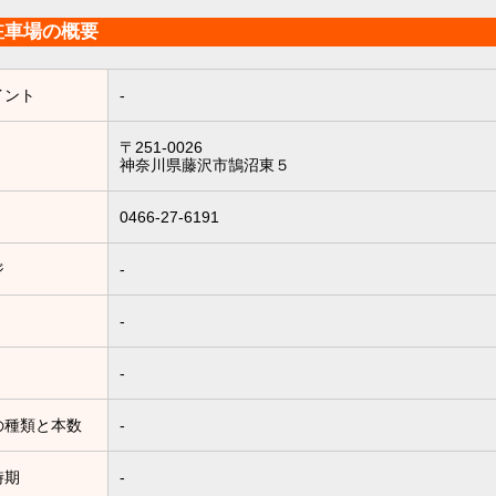
駐車場の概要
イント
-
〒251-0026
神奈川県藤沢市鵠沼東５
0466-27-6191
ジ
-
-
-
の種類と本数
-
時期
-