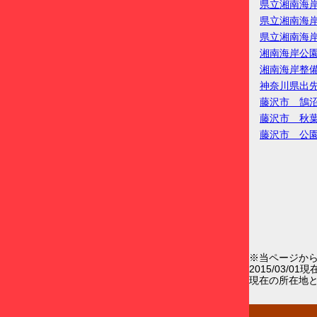
県立湘南海
県立湘南海
県立湘南海
湘南海岸公
湘南海岸整
神奈川県出
藤沢市 鵠
藤沢市 秋
藤沢市 公
※当ページか
2015/03/0
現在の所在地