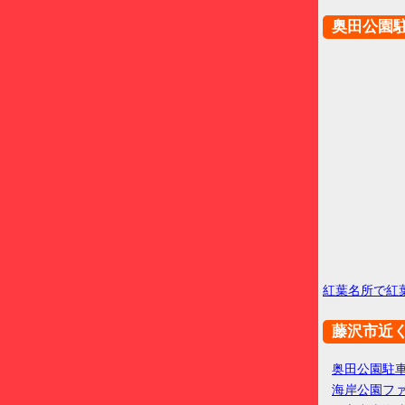
奥田公園
紅葉名所で紅
藤沢市近
奥田公園駐
海岸公園フ