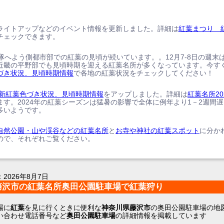
ライトアップなどのイベント情報を更新しました。詳細は
紅葉まつり 
チェックできます。
、隊へよう側都市部での紅葉の見頃が続いています。。12月7-8日の週末
近畿の平野部でも見頃時期を迎える紅葉名所が多くなっています。今す
づき状況、見頃時期情報
で各地の紅葉状況をチェックしてください！
の最新紅葉色づき状況、見頃時期情報
をアップしました。詳細は
紅葉名所20
ます。2024年の紅葉シーズンは猛暑の影響で全体に例年より1－2週間
多いようです。
自然公園・山や渓谷などの紅葉名所
と
お寺や神社の紅葉スポット
に分か
ので、それぞれご覧ください。
：
2026年8月7日
藤沢市の紅葉名所奥田公園駐車場で紅葉狩り
場に
紅葉
を見に行くときに便利な
神奈川県藤沢市
の奥田公園駐車場の地
い合わせ電話番号など
奥田公園駐車場
の詳細情報を掲載しています