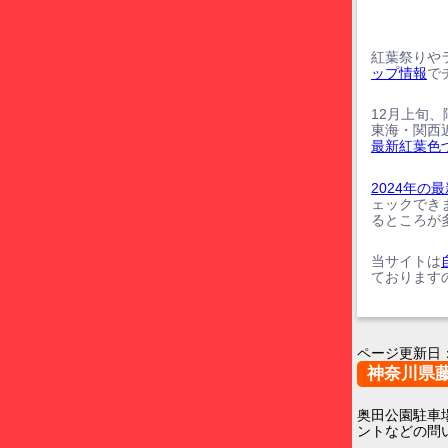
紅葉祭りや
ップ情報
で
12月上旬
東海・関西
最新紅葉色
2024年
ェックでき
るところが
当サイトは
ております
ページ更新日
神奈川県
奥田公園駐車
ントなどの問