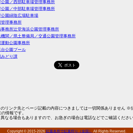
岸公園／西部駐車場管理事務所
岸公園／中部駐車場管理事務所
岸公園緑陰広場駐車場
園管理事務所
備事務所辻堂海浜公園管理事務所
先機関／県土整備局／交通公園管理事務所
沼運動公園事務所
葉台公園プール
園みどり課
らのリンク先とページ記載の内容につきましては一切関係ありません ※
1現在の情報です。
と異なる場合もありますので、お急ぎの場合は電話などでご確認くださ
Copyright © 2015-
2026
紅葉名所で紅葉狩り（全国）
All Rights Reserved.