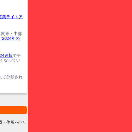
紅葉ライトア
は関東・中部
ぐ
2024年の
24速報
でチ
遅くなってい
れて分類され
図・住所･イベ