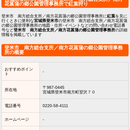
花菖蒲の郷公園管理事務所で紅葉狩り
登米市 南方総合支所／南方花菖蒲の郷公園管理事務所に
紅葉
を見に
行くときに便利な
宮城県登米市
の登米市 南方総合支所／南方花菖蒲
の郷公園管理事務所の地図・住所･イベントなどの問い合わせ電話番
号など
登米市 南方総合支所／南方花菖蒲の郷公園管理事務所
の詳細
情報を掲載しています
登米市 南方総合支所／南方花菖蒲の郷公園管理事務
所の概要
おすすめポイン
-
ト
〒987-0445
所在地
宮城県登米市南方町翌沢７０
電話番号
0220-58-4111
ホームページ
-