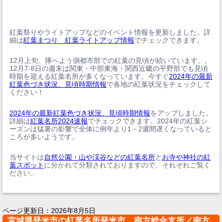
紅葉祭りやライトアップなどのイベント情報を更新しました。詳
細は
紅葉まつり 紅葉ライトアップ情報
でチェックできます。
12月上旬、隊へよう側都市部での紅葉の見頃が続いています。。
12月7-8日の週末は関東・中部東海・関西近畿の平野部でも見頃
時期を迎える紅葉名所が多くなっています。今すぐ
2024年の最新
紅葉色づき状況、見頃時期情報
で各地の紅葉状況をチェックして
ください！
2024年の最新紅葉色づき状況、見頃時期情報
をアップしました。
詳細は
紅葉名所2024速報
でチェックできます。2024年の紅葉シ
ーズンは猛暑の影響で全体に例年より1－2週間遅くなっていると
ころが多いようです。
当サイトは
自然公園・山や渓谷などの紅葉名所
と
お寺や神社の紅
葉スポット
に分かれて分類されておりますので、それぞれご覧く
ださい。
ページ更新日：
2026年8月5日
宮城県登米市の紅葉名所登米市 南方総合支所／南方