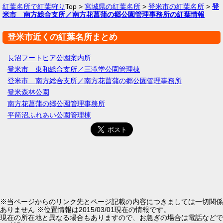
紅葉名所で紅葉狩り
Top >
宮城県の紅葉名所
>
登米市の紅葉名所
>
登
米市 南方総合支所／南方花菖蒲の郷公園管理事務所の紅葉情報
登米市近くの紅葉名所まとめ
長沼フートピア公園案内所
登米市 東和総合支所／三滝堂公園管理棟
登米市 南方総合支所／南方花菖蒲の郷公園管理事務所
登米森林公園
南方花菖蒲の郷公園管理事務所
平筒沼ふれあい公園管理棟
※当ページからのリンク先とページ記載の内容につきましては一切関係
ありません ※位置情報は2015/03/01現在の情報です。
現在の所在地と異なる場合もありますので、お急ぎの場合は電話などで