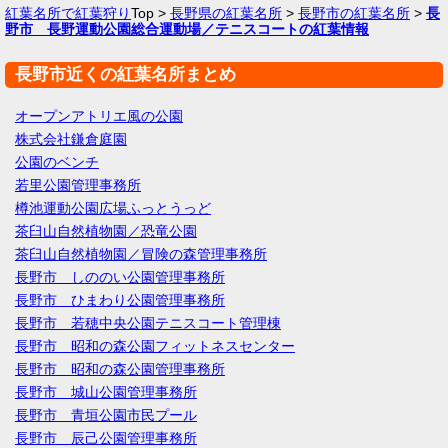
紅葉名所で紅葉狩り
Top >
長野県の紅葉名所
>
長野市の紅葉名所
>
長
野市 長野運動公園総合運動場／テニスコートの紅葉情報
長野市近くの紅葉名所まとめ
オープンアトリエ風の公園
株式会社鎌倉庭園
公園のベンチ
若里公園管理事務所
樽池運動公園広場ふっとうっど
茶臼山自然植物園／恐竜公園
茶臼山自然植物園／冒険の森管理事務所
長野市 しののい公園管理事務所
長野市 ひまわり公園管理事務所
長野市 若穂中央公園テニスコート管理棟
長野市 昭和の森公園フィットネスセンター
長野市 昭和の森公園管理事務所
長野市 城山公園管理事務所
長野市 青垣公園市民プール
長野市 辰己公園管理事務所