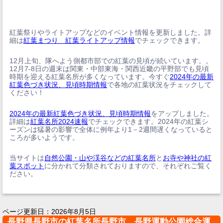
紅葉祭りやライトアップなどのイベント情報を更新しました。詳
細は
紅葉まつり 紅葉ライトアップ情報
でチェックできます。
12月上旬、隊へよう側都市部での紅葉の見頃が続いています。。
12月7-8日の週末は関東・中部東海・関西近畿の平野部でも見頃
時期を迎える紅葉名所が多くなっています。今すぐ
2024年の最新
紅葉色づき状況、見頃時期情報
で各地の紅葉状況をチェックして
ください！
2024年の最新紅葉色づき状況、見頃時期情報
をアップしました。
詳細は
紅葉名所2024速報
でチェックできます。2024年の紅葉シ
ーズンは猛暑の影響で全体に例年より1－2週間遅くなっていると
ころが多いようです。
当サイトは
自然公園・山や渓谷などの紅葉名所
と
お寺や神社の紅
葉スポット
に分かれて分類されておりますので、それぞれご覧く
ださい。
ページ更新日：
2026年8月5日
長野県長野市の紅葉名所長野市 長野運動公園総合運