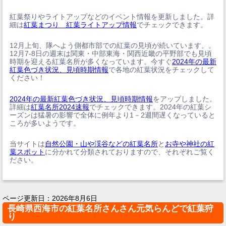
紅葉祭りやライトアップなどのイベント情報を更新しました。詳
細は
紅葉まつり 紅葉ライトアップ情報
でチェックできます。
12月上旬、隊へよう側都市部での紅葉の見頃が続いています。。
12月7-8日の週末は関東・中部東海・関西近畿の平野部でも見頃
時期を迎える紅葉名所が多くなっています。今すぐ
2024年の最新
紅葉色づき状況、見頃時期情報
で各地の紅葉状況をチェックして
ください！
2024年の最新紅葉色づき状況、見頃時期情報
をアップしました。
詳細は
紅葉名所2024速報
でチェックできます。2024年の紅葉シ
ーズンは猛暑の影響で全体に例年より1－2週間遅くなっていると
ころが多いようです。
当サイトは
自然公園・山や渓谷などの紅葉名所
と
お寺や神社の紅
葉スポット
に分かれて分類されておりますので、それぞれご覧く
ださい。
ページ更新日：
2026年8月6日
長崎県西海市の紅葉名所さんさん元気らんどで紅葉狩
り