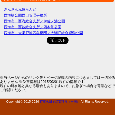
さんさん元気らんど
西海橋公園西口管理事務所
西海市 西海総合支所／伊佐ノ浦公園
西海市 西彼総合支所／四本堂公園
西海市 大瀬戸地区各機関／大瀬戸総合運動公園
※当ページからのリンク先とページ記載の内容につきましては一切関係
ありません ※位置情報は2015/03/01現在の情報です。
現在の所在地と異なる場合もありますので、お急ぎの場合は電話などで
ご確認ください。
Copyright © 2015-
2026
紅葉名所で紅葉狩り（全国）
All Rights Reserved.