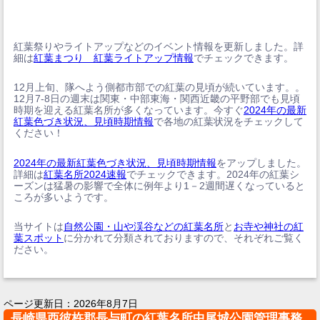
紅葉祭りやライトアップなどのイベント情報を更新しました。詳
細は
紅葉まつり 紅葉ライトアップ情報
でチェックできます。
12月上旬、隊へよう側都市部での紅葉の見頃が続いています。。
12月7-8日の週末は関東・中部東海・関西近畿の平野部でも見頃
時期を迎える紅葉名所が多くなっています。今すぐ
2024年の最新
紅葉色づき状況、見頃時期情報
で各地の紅葉状況をチェックして
ください！
2024年の最新紅葉色づき状況、見頃時期情報
をアップしました。
詳細は
紅葉名所2024速報
でチェックできます。2024年の紅葉シ
ーズンは猛暑の影響で全体に例年より1－2週間遅くなっていると
ころが多いようです。
当サイトは
自然公園・山や渓谷などの紅葉名所
と
お寺や神社の紅
葉スポット
に分かれて分類されておりますので、それぞれご覧く
ださい。
ページ更新日：
2026年8月7日
長崎県西彼杵郡長与町の紅葉名所中尾城公園管理事務