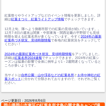
紅葉祭りやライトアップなどのイベント情報を更新しました。詳
細は
紅葉まつり 紅葉ライトアップ情報
でチェックできます。
12月上旬、隊へよう側都市部での紅葉の見頃が続いています。。
12月7-8日の週末は関東・中部東海・関西近畿の平野部でも見頃
時期を迎える紅葉名所が多くなっています。今すぐ
2024年の最新
紅葉色づき状況、見頃時期情報
で各地の紅葉状況をチェックして
ください！
2024年の最新紅葉色づき状況、見頃時期情報
をアップしました。
詳細は
紅葉名所2024速報
でチェックできます。2024年の紅葉シ
ーズンは猛暑の影響で全体に例年より1－2週間遅くなっていると
ころが多いようです。
当サイトは
自然公園・山や渓谷などの紅葉名所
と
お寺や神社の紅
葉スポット
に分かれて分類されておりますので、それぞれご覧く
ださい。
ページ更新日：
2026年8月6日
岡山県岡山市東区の紅葉名所犬島公園犬島キャンプ場