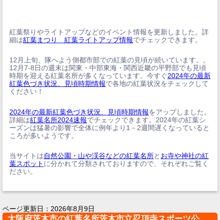
紅葉祭りやライトアップなどのイベント情報を更新しました。詳
細は
紅葉まつり 紅葉ライトアップ情報
でチェックできます。
12月上旬、隊へよう側都市部での紅葉の見頃が続いています。。
12月7-8日の週末は関東・中部東海・関西近畿の平野部でも見頃
時期を迎える紅葉名所が多くなっています。今すぐ
2024年の最新
紅葉色づき状況、見頃時期情報
で各地の紅葉状況をチェックして
ください！
2024年の最新紅葉色づき状況、見頃時期情報
をアップしました。
詳細は
紅葉名所2024速報
でチェックできます。2024年の紅葉シ
ーズンは猛暑の影響で全体に例年より1－2週間遅くなっていると
ころが多いようです。
当サイトは
自然公園・山や渓谷などの紅葉名所
と
お寺や神社の紅
葉スポット
に分かれて分類されておりますので、それぞれご覧く
ださい。
ページ更新日：
2026年8月9日
大阪府茨木市の紅葉名所茨木市立忍頂寺スポーツ公